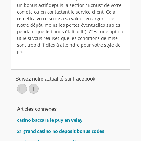
un bonus actif depuis la section "Bonus" de votre
compte ou en contactant le service client. Cela
remettra votre solde à sa valeur en argent réel
(votre dépôt, moins les pertes éventuelles subies
pendant que le bonus était actif). C'est une option
utile si vous réalisez que les conditions de mise
sont trop difficiles à atteindre pour votre style de
jeu.
Suivez notre actualité sur Facebook
Facebook
E-
mail
Articles connexes
casino baccara le puy en velay
21 grand casino no deposit bonus codes