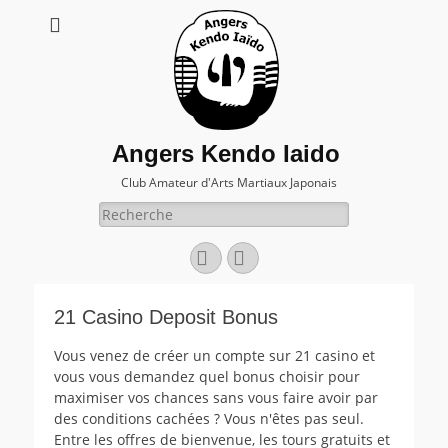
Angers Kendo Iaido
Club Amateur d'Arts Martiaux Japonais
Rechercher :
Facebook
E-
mail
21 Casino Deposit Bonus
Vous venez de créer un compte sur 21 casino et
vous vous demandez quel bonus choisir pour
maximiser vos chances sans vous faire avoir par
des conditions cachées ? Vous n'êtes pas seul.
Entre les offres de bienvenue, les tours gratuits et