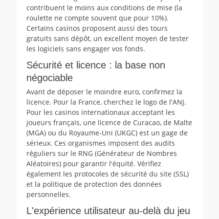
contribuent le moins aux conditions de mise (la
roulette ne compte souvent que pour 10%).
Certains casinos proposent aussi des tours
gratuits sans dépôt, un excellent moyen de tester
les logiciels sans engager vos fonds.
Sécurité et licence : la base non
négociable
Avant de déposer le moindre euro, confirmez la
licence. Pour la France, cherchez le logo de l'ANJ.
Pour les casinos internationaux acceptant les
joueurs français, une licence de Curacao, de Malte
(MGA) ou du Royaume-Uni (UKGC) est un gage de
sérieux. Ces organismes imposent des audits
réguliers sur le RNG (Générateur de Nombres
Aléatoires) pour garantir l'équité. Vérifiez
également les protocoles de sécurité du site (SSL)
et la politique de protection des données
personnelles.
L'expérience utilisateur au-delà du jeu