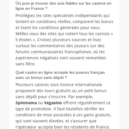
Où puis-je trouver des avis fiables sur les casinos en
ligne en France ?
Privilégiez les sites spécialisés indépendants qui
testent en conditions réelles, comparent les bonus
et lisent les conditions générales pour vous.
Méfiez-vous des sites qui notent tous les casinos «
5 étoiles ». Croisez plusieurs sources et lisez
surtout les commentaires des joueurs sur des
forums communautaires francophones, où les
expériences négatives sont souvent remontées
sans filtre.
Quel casino en ligne accepte les joueurs français
avec un bonus sans dépôt ?
Plusieurs casinos sous licence internationale
proposent des tours gratuits ou un petit bonus
sans dépôt pour s'inscrire. Par exemple,
Spinmama
ou
Vegasino
offrent régulièrement ce
type de promotion. Il faut toutefois vérifier les
conditions de mise associées à ces gains gratuits,
qui sont souvent élevées, et s'assurer que
l'opérateur accepte bien les résidents de France.