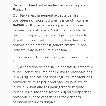
Peut-on utiliser PayPal sur les casinos en ligne en
France ?
Oui, PayPal est largement accepté par les
opérateurs disposant d'une licence ANJ, comme
Bet365
ou
Unibet
, ainsi que par de nombreux
casinos internationaux. C'est une méthode de
paiement rapide, sécurisée et pratique pour les
dépôts et les retraits. Son apparition dans les
options de paiement est généralement un bon
indicateur de la fiabilité du casino.
Les casinos en ligne sont-ils légaux et sûrs en France
?
Oui, à condition de choisir un opérateur détenteur
d'une licence délivrée par l'Autorité Nationale des
Jeux (ANJ). Ces casinos sont régulés, imposent des
plafonds de mise pour protéger les joueurs, et
leurs jeux sont audités pour garantir l'équité.
Jouer sur un site sans licence ANJ ou européenne
reconnue expose vos fonds et vos données
personnelles à des risques.