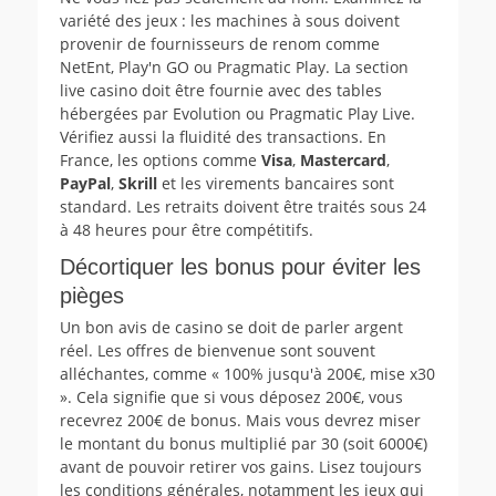
variété des jeux : les machines à sous doivent
provenir de fournisseurs de renom comme
NetEnt, Play'n GO ou Pragmatic Play. La section
live casino doit être fournie avec des tables
hébergées par Evolution ou Pragmatic Play Live.
Vérifiez aussi la fluidité des transactions. En
France, les options comme
Visa
,
Mastercard
,
PayPal
,
Skrill
et les virements bancaires sont
standard. Les retraits doivent être traités sous 24
à 48 heures pour être compétitifs.
Décortiquer les bonus pour éviter les
pièges
Un bon avis de casino se doit de parler argent
réel. Les offres de bienvenue sont souvent
alléchantes, comme « 100% jusqu'à 200€, mise x30
». Cela signifie que si vous déposez 200€, vous
recevrez 200€ de bonus. Mais vous devrez miser
le montant du bonus multiplié par 30 (soit 6000€)
avant de pouvoir retirer vos gains. Lisez toujours
les conditions générales, notamment les jeux qui