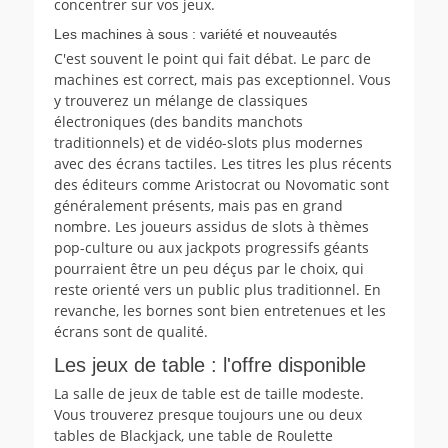
concentrer sur vos jeux.
Les machines à sous : variété et nouveautés
C'est souvent le point qui fait débat. Le parc de
machines est correct, mais pas exceptionnel. Vous
y trouverez un mélange de classiques
électroniques (des bandits manchots
traditionnels) et de vidéo-slots plus modernes
avec des écrans tactiles. Les titres les plus récents
des éditeurs comme Aristocrat ou Novomatic sont
généralement présents, mais pas en grand
nombre. Les joueurs assidus de slots à thèmes
pop-culture ou aux jackpots progressifs géants
pourraient être un peu déçus par le choix, qui
reste orienté vers un public plus traditionnel. En
revanche, les bornes sont bien entretenues et les
écrans sont de qualité.
Les jeux de table : l'offre disponible
La salle de jeux de table est de taille modeste.
Vous trouverez presque toujours une ou deux
tables de Blackjack, une table de Roulette