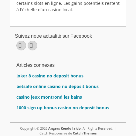
certains slots en ligne. Les gains potentiels restent
à l'échelle d'un casino local.
Suivez notre actualité sur Facebook
Facebook
E-
mail
Articles connexes
joker 8 casino no deposit bonus
betsafe online casino no deposit bonus
casino jeux montrond les bains
1000 sign up bonus casino no deposit bonus
Copyright © 2026
Angers Kendo Iaido
. All Rights Reserved. |
Catch Responsive de
Catch Themes