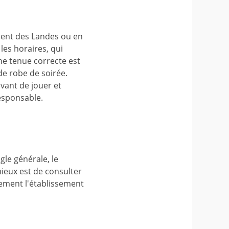
ement des Landes ou en
les horaires, qui
ne tenue correcte est
de robe de soirée.
vant de jouer et
responsable.
gle générale, le
mieux est de consulter
tement l'établissement