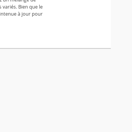
variés. Bien que le
aintenue à jour pour