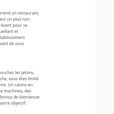
mprend un restaurant,
'est un plus non
présent pour se
eillant et
établissement
avant de vous
touchez les jetons,
che, vous êtes limité
inte. Un casino en
 de machines, des
n bonus de bienvenue
otre objectif :