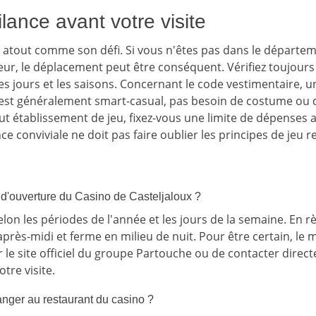
ilance avant votre visite
on atout comme son défi. Si vous n'êtes pas dans le départ
ur, le déplacement peut être conséquent. Vérifiez toujours 
es jours et les saisons. Concernant le code vestimentaire, u
e est généralement smart-casual, pas besoin de costume ou 
t établissement de jeu, fixez-vous une limite de dépenses a
ce conviviale ne doit pas faire oublier les principes de jeu 
 d'ouverture du Casino de Casteljaloux ?
elon les périodes de l'année et les jours de la semaine. En rè
après-midi et ferme en milieu de nuit. Pour être certain, le 
r le site officiel du groupe Partouche ou de contacter direc
tre visite.
anger au restaurant du casino ?