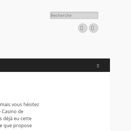
Rechercher :
Facebook
E-
mail
Recherche
 mais vous hésitez
e Casino de
s déjà eu cette
 ce que propose