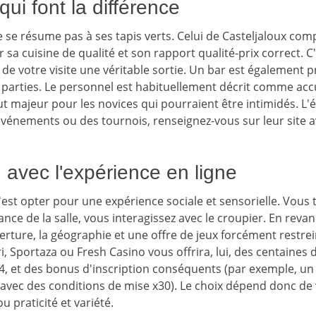
qui font la différence
e se résume pas à ses tapis verts. Celui de Casteljaloux co
sa cuisine de qualité et son rapport qualité-prix correct. C
 de votre visite une véritable sortie. Un bar est également 
 parties. Le personnel est habituellement décrit comme accu
ut majeur pour les novices qui pourraient être intimidés. L'
événements ou des tournois, renseignez-vous sur leur site 
avec l'expérience en ligne
c'est opter pour une expérience sociale et sensorielle. Vous 
nce de la salle, vous interagissez avec le croupier. En revan
erture, la géographie et une offre de jeux forcément restre
 Sportaza ou Fresh Casino vous offrira, lui, des centaines
24, et des bonus d'inscription conséquents (par exemple, u
avec des conditions de mise x30). Le choix dépend donc de v
 praticité et variété.