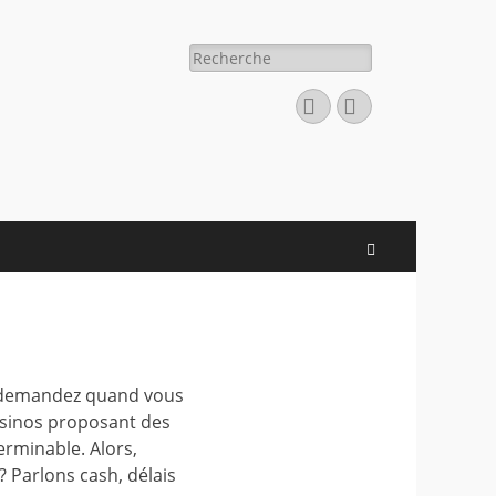
Rechercher :
Facebook
E-
mail
Recherche
s demandez quand vous
asinos proposant des
erminable. Alors,
? Parlons cash, délais