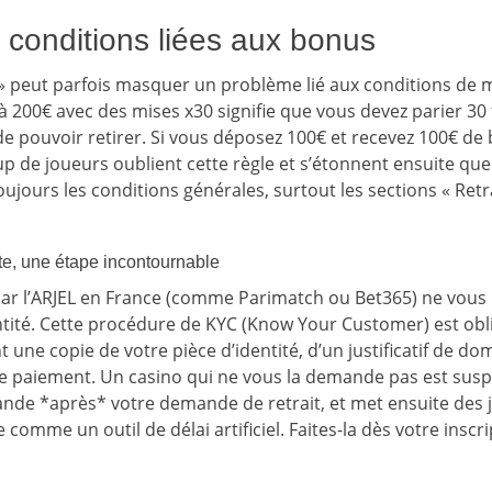
 conditions liées aux bonus
 » peut parfois masquer un problème lié aux conditions de 
 200€ avec des mises x30 signifie que vous devez parier 30 
e pouvoir retirer. Si vous déposez 100€ et recevez 100€ de
 de joueurs oublient cette règle et s’étonnent ensuite que l
toujours les conditions générales, surtout les sections « Retr
te, une étape incontournable
ar l’ARJEL en France (comme Parimatch ou Bet365) ne vous l
entité. Cette procédure de KYC (Know Your Customer) est obli
une copie de votre pièce d’identité, d’un justificatif de dom
de paiement. Un casino qui ne vous la demande pas est susp
nde *après* votre demande de retrait, et met ensuite des jou
 comme un outil de délai artificiel. Faites-la dès votre inscrip