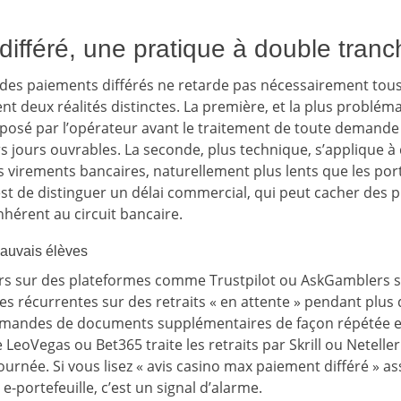
ifféré, une pratique à double tranc
es paiements différés ne retarde pas nécessairement tous 
t deux réalités distinctes. La première, et la plus problém
posé par l’opérateur avant le traitement de toute demande 
urs jours ouvrables. La seconde, plus technique, s’applique 
 virements bancaires, naturellement plus lents que les port
est de distinguer un délai commercial, qui peut cacher des p
nhérent au circuit bancaire.
auvais élèves
urs sur des plateformes comme Trustpilot ou AskGamblers s
es récurrentes sur des retraits « en attente » pendant plus
emandes de documents supplémentaires de façon répétée et 
LeoVegas ou Bet365 traite les retraits par Skrill ou Netelle
urnée. Si vous lisez « avis casino max paiement différé » as
e-portefeuille, c’est un signal d’alarme.