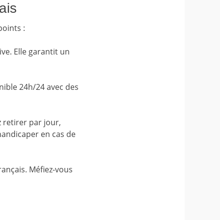
ais
oints :
ve. Elle garantit un
onible 24h/24 avec des
etirer par jour,
handicaper en cas de
français. Méfiez-vous