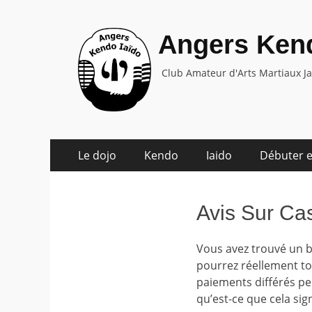
Angers Kend
Club Amateur d'Arts Martiaux J
Aller
Menu
Le dojo
Kendo
Iaido
Débuter e
au
principal
contenu
Avis Sur Ca
Vous avez trouvé un 
pourrez réellement to
paiements différés pe
qu’est-ce que cela sig