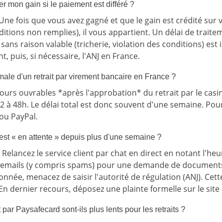
er mon gain si le paiement est différé ?
Une fois que vous avez gagné et que le gain est crédité sur
tions non remplies), il vous appartient. Un délai de traitem
 sans raison valable (tricherie, violation des conditions) est i
nt, puis, si nécessaire, l'ANJ en France.
male d'un retrait par virement bancaire en France ?
ours ouvrables *après l'approbation* du retrait par le casin
à 48h. Le délai total est donc souvent d'une semaine. Pour
r ou PayPal.
t est « en attente » depuis plus d'une semaine ?
) Relancez le service client par chat en direct en notant l'he
vos emails (y compris spams) pour une demande de documents
onnée, menacez de saisir l'autorité de régulation (ANJ). Cet
En dernier recours, déposez une plainte formelle sur le site 
par Paysafecard sont-ils plus lents pour les retraits ?