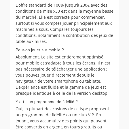
L'offre standard de 100% jusqu'à 200€ avec des
conditions de mise x30 est dans la moyenne basse
du marché. Elle est correcte pour commencer,
surtout si vous comptez jouer principalement aux
machines à sous. Comparez toujours les
conditions, notamment la contribution des jeux de
table aux mises.
Peut-on jouer sur mobile ?
Absolument. Le site est entièrement optimisé
pour mobile et s'adapte à tous les écrans. Il n'est
pas nécessaire de télécharger une application ;
vous pouvez jouer directement depuis le
navigateur de votre smartphone ou tablette.
L'expérience est fluide et la gamme de jeux est
presque identique à celle de la version desktop.
Y a-t-il un programme de fidélité ?
Oui, la plupart des casinos de ce type proposent
un programme de fidélité ou un club VIP. En
jouant, vous accumulez des points qui peuvent
être convertis en argent, en tours gratuits ou