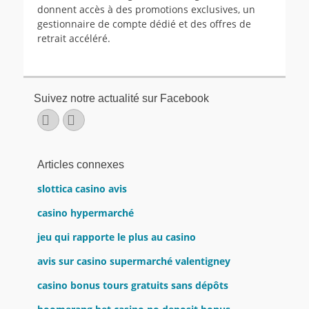
donnent accès à des promotions exclusives, un
gestionnaire de compte dédié et des offres de
retrait accéléré.
Suivez notre actualité sur Facebook
Facebook
E-
mail
Articles connexes
slottica casino avis
casino hypermarché
jeu qui rapporte le plus au casino
avis sur casino supermarché valentigney
casino bonus tours gratuits sans dépôts