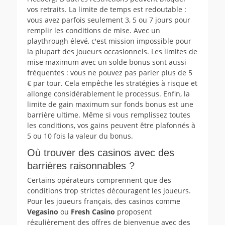
vos retraits. La limite de temps est redoutable :
vous avez parfois seulement 3, 5 ou 7 jours pour
remplir les conditions de mise. Avec un
playthrough élevé, c'est mission impossible pour
la plupart des joueurs occasionnels. Les limites de
mise maximum avec un solde bonus sont aussi
fréquentes : vous ne pouvez pas parier plus de 5
€ par tour. Cela empêche les stratégies à risque et
allonge considérablement le processus. Enfin, la
limite de gain maximum sur fonds bonus est une
barrière ultime. Même si vous remplissez toutes
les conditions, vos gains peuvent être plafonnés à
5 ou 10 fois la valeur du bonus.
Où trouver des casinos avec des
barrières raisonnables ?
Certains opérateurs comprennent que des
conditions trop strictes découragent les joueurs.
Pour les joueurs français, des casinos comme
Vegasino
ou
Fresh Casino
proposent
régulièrement des offres de bienvenue avec des