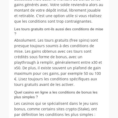
gains générés avec. Votre solde reviendra alors au
montant de votre dépôt initial, librement jouable
et retirable. C'est une option utile si vous réalisez
que les conditions sont trop contraignantes.
Les tours gratuits ont-ils aussi des conditions de mise
?
Absolument. Les tours gratuits (free spins) sont
presque toujours soumis à des conditions de
mise. Les gains obtenus avec ces tours sont
crédités sous forme de bonus, avec un
playthrough à remplir, généralement entre x30 et
x50. De plus, il existe souvent un plafond de gain
maximum pour ces gains, par exemple 50 ou 100
€. Lisez toujours les conditions spécifiques aux
tours gratuits avant de les activer.
Quel casino en ligne a les conditions de bonus les
plus simples ?
Les casinos qui se spécialisent dans le jeu sans
bonus, comme certains sites crypto (Stake), ont
par définition les conditions les plus simples :