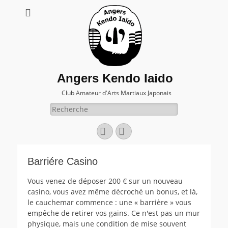
Angers Kendo Iaido
Club Amateur d'Arts Martiaux Japonais
Rechercher :
Facebook
E-
mail
Barriére Casino
Vous venez de déposer 200 € sur un nouveau
casino, vous avez même décroché un bonus, et là,
le cauchemar commence : une « barrière » vous
empêche de retirer vos gains. Ce n'est pas un mur
physique, mais une condition de mise souvent