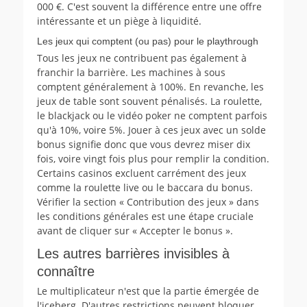
000 €. C'est souvent la différence entre une offre
intéressante et un piège à liquidité.
Les jeux qui comptent (ou pas) pour le playthrough
Tous les jeux ne contribuent pas également à
franchir la barrière. Les machines à sous
comptent généralement à 100%. En revanche, les
jeux de table sont souvent pénalisés. La roulette,
le blackjack ou le vidéo poker ne comptent parfois
qu'à 10%, voire 5%. Jouer à ces jeux avec un solde
bonus signifie donc que vous devrez miser dix
fois, voire vingt fois plus pour remplir la condition.
Certains casinos excluent carrément des jeux
comme la roulette live ou le baccara du bonus.
Vérifier la section « Contribution des jeux » dans
les conditions générales est une étape cruciale
avant de cliquer sur « Accepter le bonus ».
Les autres barrières invisibles à
connaître
Le multiplicateur n'est que la partie émergée de
l'iceberg. D'autres restrictions peuvent bloquer