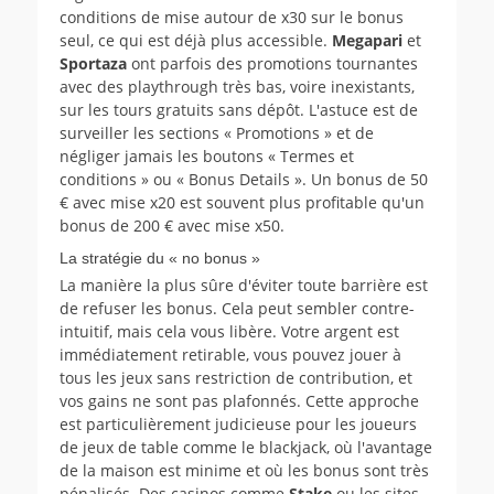
conditions de mise autour de x30 sur le bonus
seul, ce qui est déjà plus accessible.
Megapari
et
Sportaza
ont parfois des promotions tournantes
avec des playthrough très bas, voire inexistants,
sur les tours gratuits sans dépôt. L'astuce est de
surveiller les sections « Promotions » et de
négliger jamais les boutons « Termes et
conditions » ou « Bonus Details ». Un bonus de 50
€ avec mise x20 est souvent plus profitable qu'un
bonus de 200 € avec mise x50.
La stratégie du « no bonus »
La manière la plus sûre d'éviter toute barrière est
de refuser les bonus. Cela peut sembler contre-
intuitif, mais cela vous libère. Votre argent est
immédiatement retirable, vous pouvez jouer à
tous les jeux sans restriction de contribution, et
vos gains ne sont pas plafonnés. Cette approche
est particulièrement judicieuse pour les joueurs
de jeux de table comme le blackjack, où l'avantage
de la maison est minime et où les bonus sont très
pénalisés. Des casinos comme
Stake
ou les sites