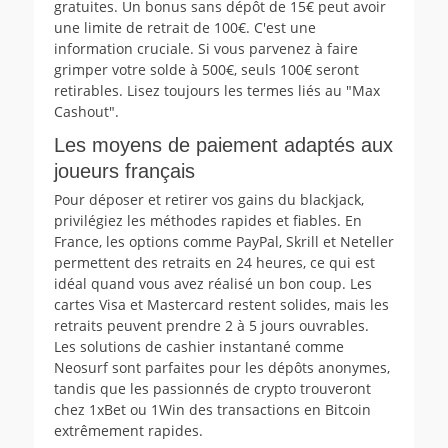
gratuites. Un bonus sans dépôt de 15€ peut avoir
une limite de retrait de 100€. C'est une
information cruciale. Si vous parvenez à faire
grimper votre solde à 500€, seuls 100€ seront
retirables. Lisez toujours les termes liés au "Max
Cashout".
Les moyens de paiement adaptés aux
joueurs français
Pour déposer et retirer vos gains du blackjack,
privilégiez les méthodes rapides et fiables. En
France, les options comme PayPal, Skrill et Neteller
permettent des retraits en 24 heures, ce qui est
idéal quand vous avez réalisé un bon coup. Les
cartes Visa et Mastercard restent solides, mais les
retraits peuvent prendre 2 à 5 jours ouvrables.
Les solutions de cashier instantané comme
Neosurf sont parfaites pour les dépôts anonymes,
tandis que les passionnés de crypto trouveront
chez 1xBet ou 1Win des transactions en Bitcoin
extrêmement rapides.