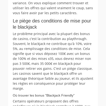
variance. On vous explique comment trouver et
utiliser les offres qui valent vraiment le coup, sans
vous faire avoir par les petits caractères.
Le piège des conditions de mise pour
le blackjack
Le problème principal avec la plupart des bonus
de casino, c'est la contribution au playthrough.
Souvent, le blackjack ne contribue qu'à 10%, voire
5%, au remplissage des conditions de mise. Cela
signifie que si vous déposez 100€ avec un bonus
de 100% et des mises x35, vous devrez miser non
pas 3 500€, mais 35 000€ en blackjack pour
pouvoir retirer vos gains. C'est un piège classique.
Les casinos savent que le blackjack offre un
avantage théorique faible au joueur, et ils ajustent
les règles en conséquence pour protéger leur
marge.
Où trouver les bonus "Blackjack Friendly"
Certains opérateurs proposent des offres