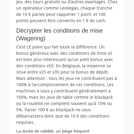
jeu, des tours gratuits ou d’autres avantages. Chez
un opérateur comme LeoVegas, chaque tranche
de 10 € pariée peut rapporter 1 point, et 100
points peuvent être convertis en 1 € de cash.
Décrypter les conditions de mise
(Wagering)
C’est LE point qui fait toute la différence. Un
bonus généreux avec des conditions de mise x5
est bien plus intéressant qu’un petit bonus avec
des conditions x50. En Belgique, la moyenne se
situe entre x25 et x35 pour le bonus de dépôt.
Mais attention : tous les jeux ne contribuent pas à
100% à l’accomplissement de ces conditions. Les
machines à sous y contribuent généralement à
100%, mais les jeux de table comme le blackjack
ou la roulette ne comptent souvent qu’à 10% ou
5%. Parier 100 € au blackjack ne vous
débarrassera donc que de 10 € des conditions
requises.
La durée de validité, un piège fréquent