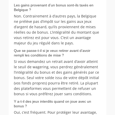
Les gains provenant d’un bonus sont-ils taxés en
Belgique ?
Non. Contrairement à d’autres pays, la Belgique
ne prélève pas d’impôt sur les gains aux jeux
d’argent de hasard, qu’ils proviennent de mises
réelles ou de bonus. L’intégralité du montant que
vous retirez est pour vous. C’est un avantage
majeur du jeu régulé dans le pays.
Que se passe-t-il si je veux retirer avant d’avoir
rempli les conditions de mise ?
Si vous demandez un retrait avant d’avoir atteint
le seuil de wagering, vous perdrez généralement
l’intégralité du bonus et des gains générés par ce
bonus. Seul votre solde issu de votre dépôt initial
(vos fonds propres) pourra être retiré. La plupart
des plateformes vous permettent de refuser un
bonus si vous préférez jouer sans conditions.
Y a-t-il des jeux interdits quand on joue avec un
bonus ?
Oui, c’est fréquent. Pour protéger leur avantage,