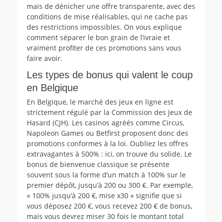
mais de dénicher une offre transparente, avec des
conditions de mise réalisables, qui ne cache pas
des restrictions impossibles. On vous explique
comment séparer le bon grain de l’ivraie et
vraiment profiter de ces promotions sans vous
faire avoir.
Les types de bonus qui valent le coup
en Belgique
En Belgique, le marché des jeux en ligne est
strictement régulé par la Commission des Jeux de
Hasard (CJH). Les casinos agréés comme Circus,
Napoleon Games ou Betfirst proposent donc des
promotions conformes à la loi. Oubliez les offres
extravagantes à 500% : ici, on trouve du solide. Le
bonus de bienvenue classique se présente
souvent sous la forme d’un match à 100% sur le
premier dépôt, jusqu’à 200 ou 300 €. Par exemple,
« 100% jusqu’à 200 €, mise x30 » signifie que si
vous déposez 200 €, vous recevez 200 € de bonus,
mais vous devrez miser 30 fois le montant total