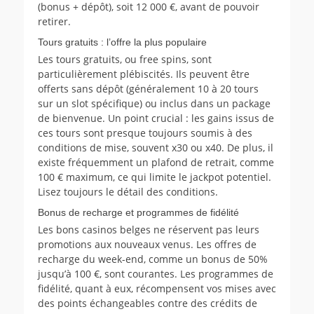
(bonus + dépôt), soit 12 000 €, avant de pouvoir
retirer.
Tours gratuits : l’offre la plus populaire
Les tours gratuits, ou free spins, sont
particulièrement plébiscités. Ils peuvent être
offerts sans dépôt (généralement 10 à 20 tours
sur un slot spécifique) ou inclus dans un package
de bienvenue. Un point crucial : les gains issus de
ces tours sont presque toujours soumis à des
conditions de mise, souvent x30 ou x40. De plus, il
existe fréquemment un plafond de retrait, comme
100 € maximum, ce qui limite le jackpot potentiel.
Lisez toujours le détail des conditions.
Bonus de recharge et programmes de fidélité
Les bons casinos belges ne réservent pas leurs
promotions aux nouveaux venus. Les offres de
recharge du week-end, comme un bonus de 50%
jusqu’à 100 €, sont courantes. Les programmes de
fidélité, quant à eux, récompensent vos mises avec
des points échangeables contre des crédits de