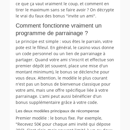
ce que ça vaut vraiment le coup, et comment en
tirer le maximum sans se faire avoir ? On décrypte
le vrai du faux des bonus "invite un ami".
Comment fonctionne vraiment un
programme de parrainage ?
Le principe est simple : vous êtes le parrain, votre
pote est le filleul. En général, le casino vous donne
un code personnel ou un lien de parrainage à
partager. Quand votre ami s'inscrit et effectue son
premier dépôt (et souvent, place une mise d'un
montant minimum), le bonus se déclenche pour
vous deux. Attention, le modèle le plus courant
n'est pas un bonus de bienvenue classique pour
votre ami, mais une offre spécifique liée à votre
parrainage. L'ami peut aussi bénéficier d'un
bonus supplémentaire grâce à votre code.
Les deux modèles principaux de récompense
Premier modèle : le bonus fixe. Par exemple,
"Recevez 50€ pour chaque ami invité qui dépose