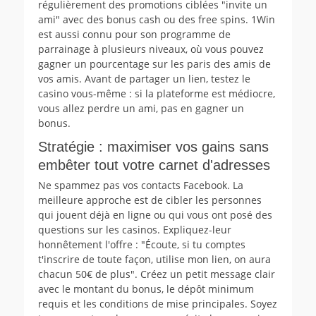
régulièrement des promotions ciblées "invite un
ami" avec des bonus cash ou des free spins. 1Win
est aussi connu pour son programme de
parrainage à plusieurs niveaux, où vous pouvez
gagner un pourcentage sur les paris des amis de
vos amis. Avant de partager un lien, testez le
casino vous-même : si la plateforme est médiocre,
vous allez perdre un ami, pas en gagner un
bonus.
Stratégie : maximiser vos gains sans
embêter tout votre carnet d'adresses
Ne spammez pas vos contacts Facebook. La
meilleure approche est de cibler les personnes
qui jouent déjà en ligne ou qui vous ont posé des
questions sur les casinos. Expliquez-leur
honnêtement l'offre : "Écoute, si tu comptes
t'inscrire de toute façon, utilise mon lien, on aura
chacun 50€ de plus". Créez un petit message clair
avec le montant du bonus, le dépôt minimum
requis et les conditions de mise principales. Soyez