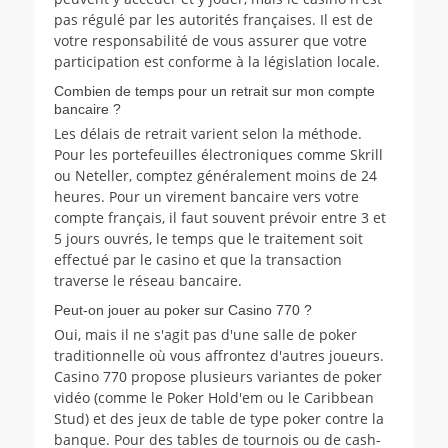
pas régulé par les autorités françaises. Il est de
votre responsabilité de vous assurer que votre
participation est conforme à la législation locale.
Combien de temps pour un retrait sur mon compte
bancaire ?
Les délais de retrait varient selon la méthode.
Pour les portefeuilles électroniques comme Skrill
ou Neteller, comptez généralement moins de 24
heures. Pour un virement bancaire vers votre
compte français, il faut souvent prévoir entre 3 et
5 jours ouvrés, le temps que le traitement soit
effectué par le casino et que la transaction
traverse le réseau bancaire.
Peut-on jouer au poker sur Casino 770 ?
Oui, mais il ne s'agit pas d'une salle de poker
traditionnelle où vous affrontez d'autres joueurs.
Casino 770 propose plusieurs variantes de poker
vidéo (comme le Poker Hold'em ou le Caribbean
Stud) et des jeux de table de type poker contre la
banque. Pour des tables de tournois ou de cash-