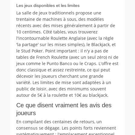
Les jeux disponibles et les limites
La salle de jeux traditionnels propose une
trentaine de machines à sous, des modèles
récents avec des mises généralement à partir de
10 centimes. Côté tables, vous trouverez
l'incontournable Roulette Anglaise (avec la règle
'la partage' sur les mises simples), le Blackjack, et
le Stud Poker. Point important : il n'y a pas de
tables de French Roulette (avec un seul zéro) ni de
jeux comme le Punto Banco ou le Craps. L'offre est
donc classique et assez restreinte, ce qui peut
décevoir les joueurs cherchant une grande
variété. Les limites de mise sont adaptées à un
public de loisir, avec des minimums souvent
autour de 5€ à la roulette et 10€ au blackjack.
Ce que disent vraiment les avis des
joueurs
En compilant des centaines de retours, un
consensus se dégage. Les points forts reviennent
systématiquement : l'emplacement exceptionnel,