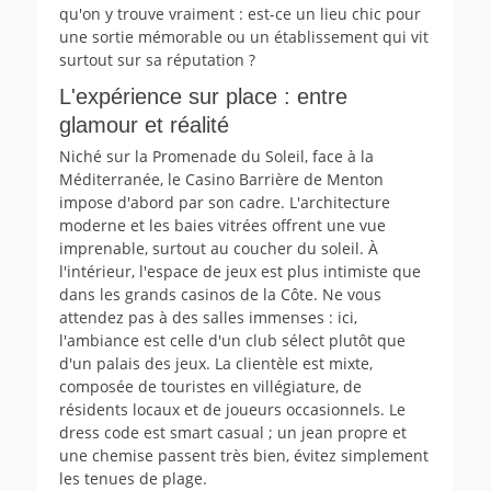
qu'on y trouve vraiment : est-ce un lieu chic pour
une sortie mémorable ou un établissement qui vit
surtout sur sa réputation ?
L'expérience sur place : entre
glamour et réalité
Niché sur la Promenade du Soleil, face à la
Méditerranée, le Casino Barrière de Menton
impose d'abord par son cadre. L'architecture
moderne et les baies vitrées offrent une vue
imprenable, surtout au coucher du soleil. À
l'intérieur, l'espace de jeux est plus intimiste que
dans les grands casinos de la Côte. Ne vous
attendez pas à des salles immenses : ici,
l'ambiance est celle d'un club sélect plutôt que
d'un palais des jeux. La clientèle est mixte,
composée de touristes en villégiature, de
résidents locaux et de joueurs occasionnels. Le
dress code est smart casual ; un jean propre et
une chemise passent très bien, évitez simplement
les tenues de plage.