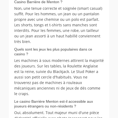
Casino Barrière de Menton ?
Non, une tenue correcte et soignée (smart casual)
suffit. Pour les hommes, un jean ou un pantalon
propre avec une chemise ou un polo est parfait.
Les shorts, tongs et t-shirts sans manches sont
interdits. Pour les femmes, une robe, un tailleur
ou un jean assorti à un haut habillé conviennent
très bien.
Quels sont les jeux les plus populaires dans ce
casino ?
Les machines à sous modernes attirent la majorité
des joueurs. Sur les tables, la Roulette Anglaise
est la reine, suivie du Blackjack. Le Stud Poker a
aussi son petit cercle d'habitués. Vous ne
trouverez pas de machines à rouleaux
mécaniques anciennes ni de jeux de dés comme
le craps.
Le casino Barrière Menton est-il accessible aux
joueurs étrangers ou non-résidents ?
Oui, absolument. Tout majeur muni d'une pièce