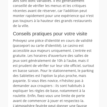
avis sont donc variables. Il est généralement
conseillé de vérifier les menus et les critiques
récentes avant de réserver, car l'addition peut
monter rapidement pour une expérience qui n'est
pas toujours à la hauteur des grands restaurants
de la ville.
Conseils pratiques pour votre visite
Prévoyez une pièce d'identité en cours de validité
(passeport ou carte d'identité). Le casino est
accessible aux majeurs uniquement. L'entrée est
gratuite. Les horaires d'ouverture des salles de
jeux sont généralement de 10h à l'aube, mais il
est prudent de vérifier sur leur site officiel, surtout
en basse saison. Pour le stationnement, le parking
des Sablettes est l'option la plus proche, mais
payante. Si vous êtes novice, n'hésitez pas à
demander aux croupiers : ils sont habitués à
expliquer les règles de base, notamment à la
roulette. Enfin, fixez-vous une limite de perte
avant de commencer à jouer et respectez-la.
L'atmosphère feutrée peut donner une fausse