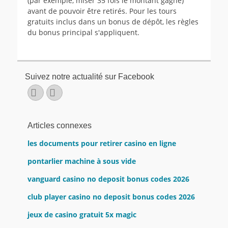
(par exemple, miser 35 fois le montant gagné)
avant de pouvoir être retirés. Pour les tours
gratuits inclus dans un bonus de dépôt, les règles
du bonus principal s'appliquent.
Suivez notre actualité sur Facebook
Facebook
E-
mail
Articles connexes
les documents pour retirer casino en ligne
pontarlier machine à sous vide
vanguard casino no deposit bonus codes 2026
club player casino no deposit bonus codes 2026
jeux de casino gratuit 5x magic