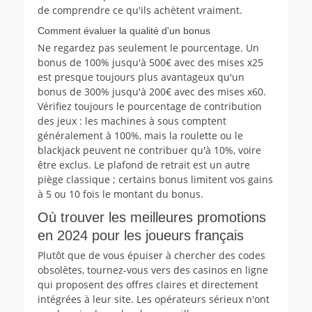
de comprendre ce qu'ils achètent vraiment.
Comment évaluer la qualité d'un bonus
Ne regardez pas seulement le pourcentage. Un
bonus de 100% jusqu'à 500€ avec des mises x25
est presque toujours plus avantageux qu'un
bonus de 300% jusqu'à 200€ avec des mises x60.
Vérifiez toujours le pourcentage de contribution
des jeux : les machines à sous comptent
généralement à 100%, mais la roulette ou le
blackjack peuvent ne contribuer qu'à 10%, voire
être exclus. Le plafond de retrait est un autre
piège classique ; certains bonus limitent vos gains
à 5 ou 10 fois le montant du bonus.
Où trouver les meilleures promotions
en 2024 pour les joueurs français
Plutôt que de vous épuiser à chercher des codes
obsolètes, tournez-vous vers des casinos en ligne
qui proposent des offres claires et directement
intégrées à leur site. Les opérateurs sérieux n'ont