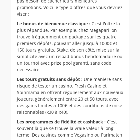
pas besoin de cacher leurs meilleures
promotions. Voici le type d'offres que vous devriez
viser :
Le bonus de bienvenue classique :
C'est l'offre la
plus répandue. Par exemple, chez Megapari, on
trouve fréquemment un package sur les quatre
premiers dépôts, pouvant aller jusqu'à 1000€ et
150 tours gratuits. Stake, de son côté, mise sur la
simplicité avec un reload bonus hebdomadaire ou
un tournoi avec prize pool garanti, sans code
nécessaire.
Les tours gratuits sans dépôt :
Une manière sans
risque de tester un casino. Fresh Casino et
Spinmama en offrent régulièrement aux nouveaux
joueurs, généralement entre 20 et 50 tours, avec
des gains limités à 100€ et des conditions de mise
raisonnables (x30 à x40).
Les programmes de fidélité et cashback :
C'est
souvent là que se trouve la vraie valeur à long
terme. Des casinos comme Vegasino ou Parimatch