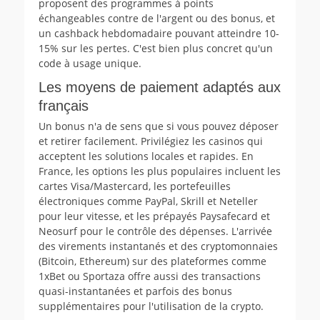
proposent des programmes à points
échangeables contre de l'argent ou des bonus, et
un cashback hebdomadaire pouvant atteindre 10-
15% sur les pertes. C'est bien plus concret qu'un
code à usage unique.
Les moyens de paiement adaptés aux
français
Un bonus n'a de sens que si vous pouvez déposer
et retirer facilement. Privilégiez les casinos qui
acceptent les solutions locales et rapides. En
France, les options les plus populaires incluent les
cartes Visa/Mastercard, les portefeuilles
électroniques comme PayPal, Skrill et Neteller
pour leur vitesse, et les prépayés Paysafecard et
Neosurf pour le contrôle des dépenses. L'arrivée
des virements instantanés et des cryptomonnaies
(Bitcoin, Ethereum) sur des plateformes comme
1xBet ou Sportaza offre aussi des transactions
quasi-instantanées et parfois des bonus
supplémentaires pour l'utilisation de la crypto.