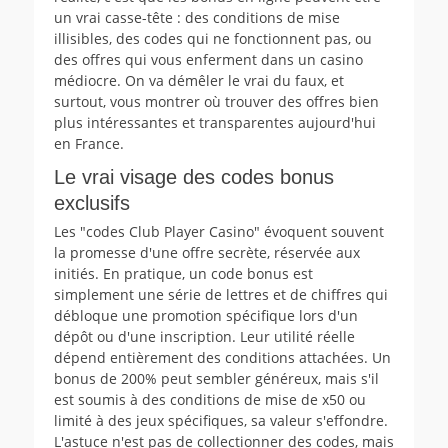
un vrai casse-tête : des conditions de mise
illisibles, des codes qui ne fonctionnent pas, ou
des offres qui vous enferment dans un casino
médiocre. On va démêler le vrai du faux, et
surtout, vous montrer où trouver des offres bien
plus intéressantes et transparentes aujourd'hui
en France.
Le vrai visage des codes bonus
exclusifs
Les "codes Club Player Casino" évoquent souvent
la promesse d'une offre secrète, réservée aux
initiés. En pratique, un code bonus est
simplement une série de lettres et de chiffres qui
débloque une promotion spécifique lors d'un
dépôt ou d'une inscription. Leur utilité réelle
dépend entièrement des conditions attachées. Un
bonus de 200% peut sembler généreux, mais s'il
est soumis à des conditions de mise de x50 ou
limité à des jeux spécifiques, sa valeur s'effondre.
L'astuce n'est pas de collectionner des codes, mais