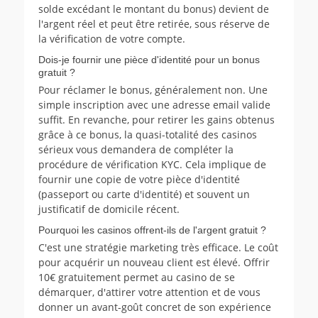
solde excédant le montant du bonus) devient de
l'argent réel et peut être retirée, sous réserve de
la vérification de votre compte.
Dois-je fournir une pièce d'identité pour un bonus
gratuit ?
Pour réclamer le bonus, généralement non. Une
simple inscription avec une adresse email valide
suffit. En revanche, pour retirer les gains obtenus
grâce à ce bonus, la quasi-totalité des casinos
sérieux vous demandera de compléter la
procédure de vérification KYC. Cela implique de
fournir une copie de votre pièce d'identité
(passeport ou carte d'identité) et souvent un
justificatif de domicile récent.
Pourquoi les casinos offrent-ils de l'argent gratuit ?
C'est une stratégie marketing très efficace. Le coût
pour acquérir un nouveau client est élevé. Offrir
10€ gratuitement permet au casino de se
démarquer, d'attirer votre attention et de vous
donner un avant-goût concret de son expérience