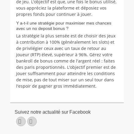
de jeu. L'objectif est que, une fois le bonus utilisé,
vous appréciez la plateforme et déposiez vos
propres fonds pour continuer à jouer.
Y a-t-il une stratégie pour maximiser mes chances
avec un no deposit bonus ?
La stratégie la plus sensée est de choisir des jeux
à contribution à 100% (généralement les slots) et
de privilégier ceux avec un taux de retour au
joueur (RTP) élevé, supérieur à 96%. Gérez votre
bankroll de bonus comme de l'argent réel : faites
des paris proportionnés. L'objectif premier est de
jouer suffisamment pour atteindre les conditions
de mise, pas de tout miser sur un seul tour dans
l'espoir de gagner gros immédiatement.
Suivez notre actualité sur Facebook
Facebook
E-
mail