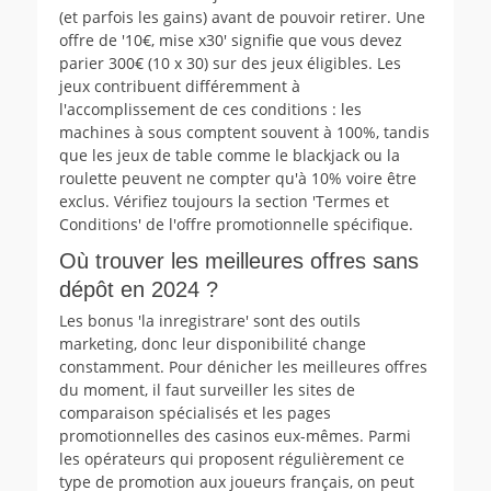
(et parfois les gains) avant de pouvoir retirer. Une
offre de '10€, mise x30' signifie que vous devez
parier 300€ (10 x 30) sur des jeux éligibles. Les
jeux contribuent différemment à
l'accomplissement de ces conditions : les
machines à sous comptent souvent à 100%, tandis
que les jeux de table comme le blackjack ou la
roulette peuvent ne compter qu'à 10% voire être
exclus. Vérifiez toujours la section 'Termes et
Conditions' de l'offre promotionnelle spécifique.
Où trouver les meilleures offres sans
dépôt en 2024 ?
Les bonus 'la inregistrare' sont des outils
marketing, donc leur disponibilité change
constamment. Pour dénicher les meilleures offres
du moment, il faut surveiller les sites de
comparaison spécialisés et les pages
promotionnelles des casinos eux-mêmes. Parmi
les opérateurs qui proposent régulièrement ce
type de promotion aux joueurs français, on peut