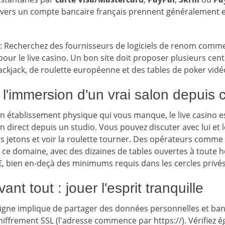
s vers un compte bancaire français prennent généralement en
: Recherchez des fournisseurs de logiciels de renom comme
our le live casino. Un bon site doit proposer plusieurs cen
ackjack, de roulette européenne et des tables de poker vidé
 l'immersion d'un vrai salon depuis 
un établissement physique qui vous manque, le live casino est
en direct depuis un studio. Vous pouvez discuter avec lui et 
es jetons et voir la roulette tourner. Des opérateurs comme
 ce domaine, avec des dizaines de tables ouvertes à toute h
, bien en-deçà des minimums requis dans les cercles privés
ant tout : jouer l'esprit tranquille
igne implique de partager des données personnelles et ban
 chiffrement SSL (l'adresse commence par https://). Vérifiez 