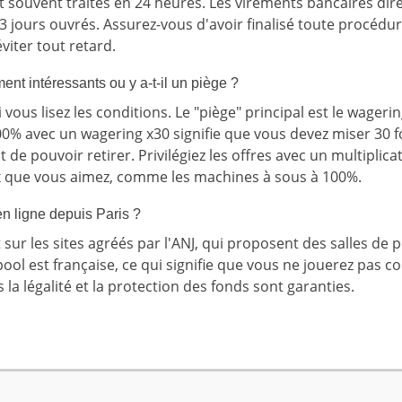
 souvent traités en 24 heures. Les virements bancaires dir
3 jours ouvrés. Assurez-vous d'avoir finalisé toute procédur
viter tout retard.
ent intéressants ou y a-t-il un piège ?
i vous lisez les conditions. Le "piège" principal est le wageri
0% avec un wagering x30 signifie que vous devez miser 30 f
 de pouvoir retirer. Privilégiez les offres avec un multiplica
ux que vous aimez, comme les machines à sous à 100%.
en ligne depuis Paris ?
sur les sites agréés par l'ANJ, qui proposent des salles de
pool est française, ce qui signifie que vous ne jouerez pas c
la légalité et la protection des fonds sont garanties.