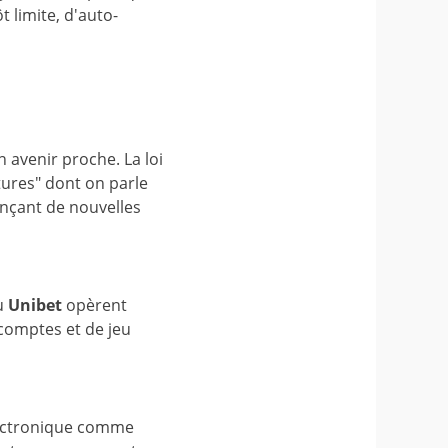
t limite, d'auto-
 avenir proche. La loi
tures" dont on parle
ançant de nouvelles
u
Unibet
opèrent
comptes et de jeu
électronique comme