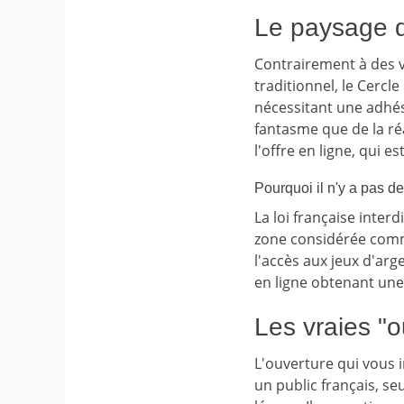
Le paysage de
Contrairement à des v
traditionnel, le Cercl
nécessitant une adhés
fantasme que de la réa
l'offre en ligne, qui e
Pourquoi il n'y a pas d
La loi française inte
zone considérée comme 
l'accès aux jeux d'ar
en ligne obtenant une 
Les vraies "o
L'ouverture qui vous 
un public français, se