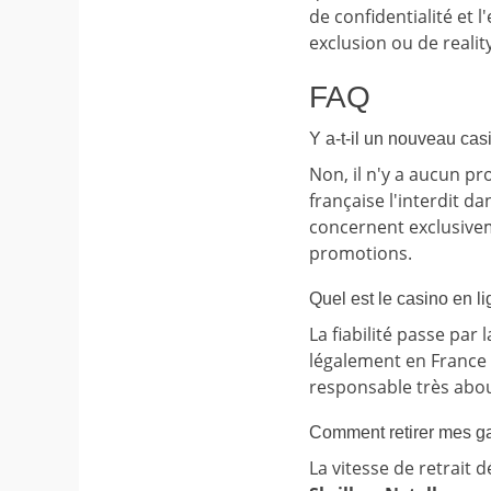
de confidentialité et l
exclusion ou de realit
FAQ
Y a-t-il un nouveau casi
Non, il n'y a aucun pr
française l'interdit d
concernent exclusivem
promotions.
Quel est le casino en li
La fiabilité passe pa
légalement en France 
responsable très abou
Comment retirer mes ga
La vitesse de retrait