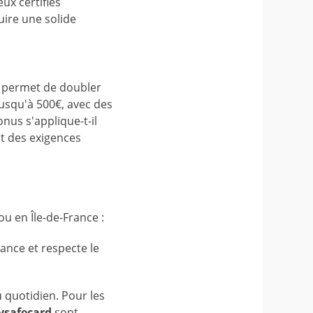
ux certifiés
uire une solide
us permet de doubler
squ'à 500€, avec des
onus s'applique-t-il
nt des exigences
ou en Île-de-France :
rance et respecte le
u quotidien. Pour les
ysafecard
sont