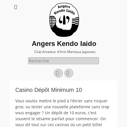
Angers Kendo Iaido
Club Amateur d'Arts Martiaux Japonais
Rechercher :
Facebook
E-
mail
Casino Dépôt Minimum 10
Vous voulez mettre le pied à l'étrier sans risquer
gros, ou tester une nouvelle plateforme sans trop
vous engager ? Un dépôt de 10 euros, c'est
souvent le sésame parfait pour commencer. On
vous dit tout sur ces casinos où un petit billet