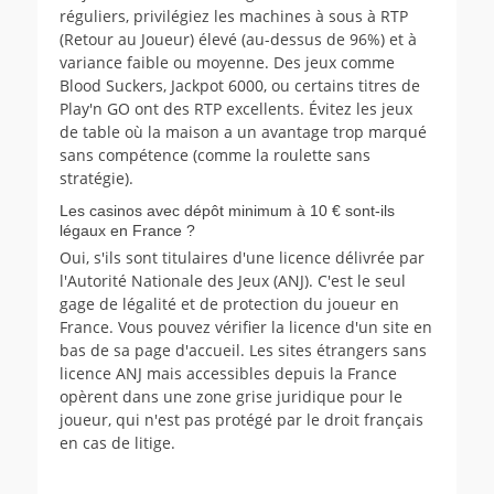
réguliers, privilégiez les machines à sous à RTP
(Retour au Joueur) élevé (au-dessus de 96%) et à
variance faible ou moyenne. Des jeux comme
Blood Suckers, Jackpot 6000, ou certains titres de
Play'n GO ont des RTP excellents. Évitez les jeux
de table où la maison a un avantage trop marqué
sans compétence (comme la roulette sans
stratégie).
Les casinos avec dépôt minimum à 10 € sont-ils
légaux en France ?
Oui, s'ils sont titulaires d'une licence délivrée par
l'Autorité Nationale des Jeux (ANJ). C'est le seul
gage de légalité et de protection du joueur en
France. Vous pouvez vérifier la licence d'un site en
bas de sa page d'accueil. Les sites étrangers sans
licence ANJ mais accessibles depuis la France
opèrent dans une zone grise juridique pour le
joueur, qui n'est pas protégé par le droit français
en cas de litige.