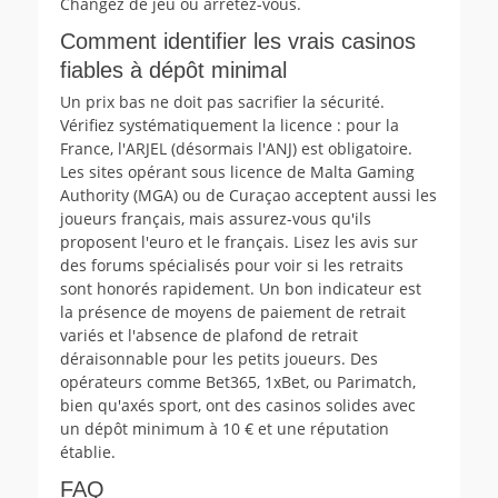
Changez de jeu ou arrêtez-vous.
Comment identifier les vrais casinos
fiables à dépôt minimal
Un prix bas ne doit pas sacrifier la sécurité.
Vérifiez systématiquement la licence : pour la
France, l'ARJEL (désormais l'ANJ) est obligatoire.
Les sites opérant sous licence de Malta Gaming
Authority (MGA) ou de Curaçao acceptent aussi les
joueurs français, mais assurez-vous qu'ils
proposent l'euro et le français. Lisez les avis sur
des forums spécialisés pour voir si les retraits
sont honorés rapidement. Un bon indicateur est
la présence de moyens de paiement de retrait
variés et l'absence de plafond de retrait
déraisonnable pour les petits joueurs. Des
opérateurs comme Bet365, 1xBet, ou Parimatch,
bien qu'axés sport, ont des casinos solides avec
un dépôt minimum à 10 € et une réputation
établie.
FAQ