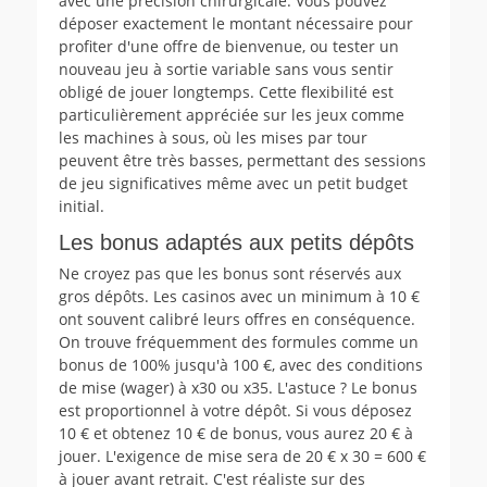
avec une précision chirurgicale. Vous pouvez
déposer exactement le montant nécessaire pour
profiter d'une offre de bienvenue, ou tester un
nouveau jeu à sortie variable sans vous sentir
obligé de jouer longtemps. Cette flexibilité est
particulièrement appréciée sur les jeux comme
les machines à sous, où les mises par tour
peuvent être très basses, permettant des sessions
de jeu significatives même avec un petit budget
initial.
Les bonus adaptés aux petits dépôts
Ne croyez pas que les bonus sont réservés aux
gros dépôts. Les casinos avec un minimum à 10 €
ont souvent calibré leurs offres en conséquence.
On trouve fréquemment des formules comme un
bonus de 100% jusqu'à 100 €, avec des conditions
de mise (wager) à x30 ou x35. L'astuce ? Le bonus
est proportionnel à votre dépôt. Si vous déposez
10 € et obtenez 10 € de bonus, vous aurez 20 € à
jouer. L'exigence de mise sera de 20 € x 30 = 600 €
à jouer avant retrait. C'est réaliste sur des