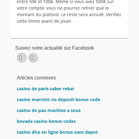
entre 50€ et 100€. Même si vous avez 500€ sur
votre compte, vous ne pourrez retirer que le
montant du plafond. Le reste sera annulé. Vérifiez
cette limite avant de jouer.
Suivez notre actualité sur Facebook
Facebook
E-
mail
Articles connexes
casino de paris saber rebai
casino marriott no deposit bonus code
casino de pau machine a sous
bovada casino bonus codes
casino dice en ligne bonus sans depot