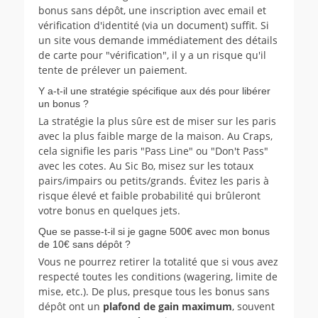
bonus sans dépôt, une inscription avec email et
vérification d'identité (via un document) suffit. Si
un site vous demande immédiatement des détails
de carte pour "vérification", il y a un risque qu'il
tente de prélever un paiement.
Y a-t-il une stratégie spécifique aux dés pour libérer
un bonus ?
La stratégie la plus sûre est de miser sur les paris
avec la plus faible marge de la maison. Au Craps,
cela signifie les paris "Pass Line" ou "Don't Pass"
avec les cotes. Au Sic Bo, misez sur les totaux
pairs/impairs ou petits/grands. Évitez les paris à
risque élevé et faible probabilité qui brûleront
votre bonus en quelques jets.
Que se passe-t-il si je gagne 500€ avec mon bonus
de 10€ sans dépôt ?
Vous ne pourrez retirer la totalité que si vous avez
respecté toutes les conditions (wagering, limite de
mise, etc.). De plus, presque tous les bonus sans
dépôt ont un
plafond de gain maximum
, souvent