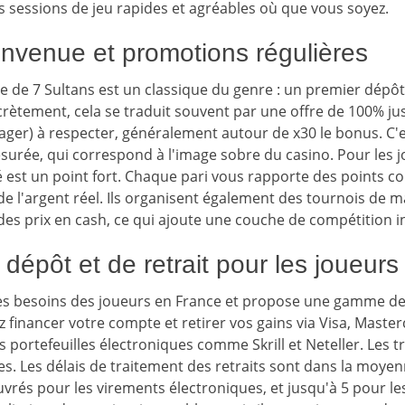
les sessions de jeu rapides et agréables où que vous soyez.
nvenue et promotions régulières
 de 7 Sultans est un classique du genre : un premier dépô
rètement, cela se traduit souvent par une offre de 100% ju
ager) à respecter, généralement autour de x30 le bonus. C'
urée, qui correspond à l'image sobre du casino. Pour les jo
 est un point fort. Chaque pari vous rapporte des points co
e l'argent réel. Ils organisent également des tournois de 
s prix en cash, ce qui ajoute une couche de compétition i
épôt et de retrait pour les joueurs 
es besoins des joueurs en France et propose une gamme 
 financer votre compte et retirer vos gains via Visa, Maste
s portefeuilles électroniques comme Skrill et Neteller. Les 
es. Les délais de traitement des retraits sont dans la moye
uvrés pour les virements électroniques, et jusqu'à 5 pour le