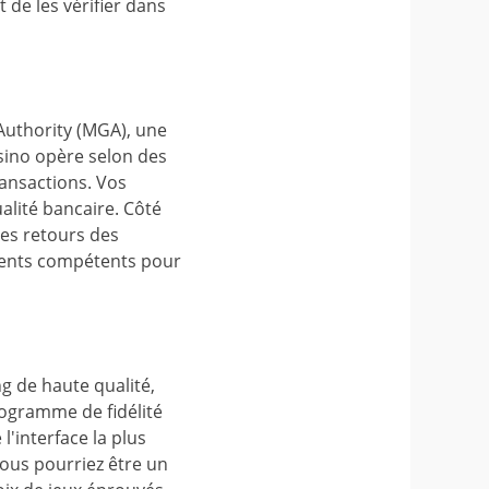
 de les vérifier dans
 Authority (MGA), une
asino opère selon des
ransactions. Vos
alité bancaire. Côté
 Les retours des
gents compétents pour
ng de haute qualité,
rogramme de fidélité
l'interface la plus
ous pourriez être un