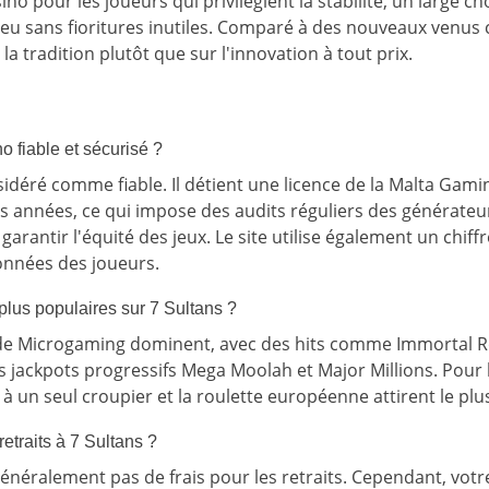
ino pour les joueurs qui privilégient la stabilité, un large c
jeu sans fioritures inutiles. Comparé à des nouveaux ven
la tradition plutôt que sur l'innovation à tout prix.
no fiable et sécurisé ?
sidéré comme fiable. Il détient une licence de la Malta Gam
 années, ce qui impose des audits réguliers des générate
garantir l'équité des jeux. Le site utilise également un chif
onnées des joueurs.
 plus populaires sur 7 Sultans ?
de Microgaming dominent, avec des hits comme Immortal 
es jackpots progressifs Mega Moolah et Major Millions. Pour l
 à un seul croupier et la roulette européenne attirent le plu
 retraits à 7 Sultans ?
généralement pas de frais pour les retraits. Cependant, vo