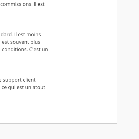
 commissions. Il est
dard. Il est moins
l est souvent plus
 conditions. C'est un
e support client
 ce qui est un atout