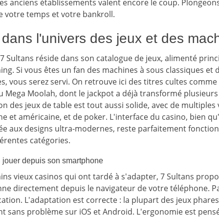
es anciens établissements valent encore le coup. Plongeons
te votre temps et votre bankroll.
dans l'univers des jeux et des mac
 7 Sultans réside dans son catalogue de jeux, alimenté prin
ng. Si vous êtes un fan des machines à sous classiques et 
s, vous serez servi. On retrouve ici des titres cultes comme
 Mega Moolah, dont le jackpot a déjà transformé plusieurs
ion des jeux de table est tout aussi solide, avec de multiples 
 et américaine, et de poker. L'interface du casino, bien qu'
 aux designs ultra-modernes, reste parfaitement fonctionne
férentes catégories.
: jouer depuis son smartphone
ins vieux casinos qui ont tardé à s'adapter, 7 Sultans prop
nne directement depuis le navigateur de votre téléphone. P
cation. L'adaptation est correcte : la plupart des jeux phar
nt sans problème sur iOS et Android. L'ergonomie est pens