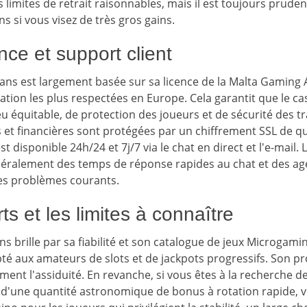
 limites de retrait raisonnables, mais il est toujours prudent
ns si vous visez de très gros gains.
ence et support client
ltans est largement basée sur sa licence de la Malta Gaming
ation les plus respectées en Europe. Cela garantit que le c
eu équitable, de protection des joueurs et de sécurité des t
et financières sont protégées par un chiffrement SSL de qu
t disponible 24h/24 et 7j/7 via le chat en direct et l'e-mail.
néralement des temps de réponse rapides au chat et des a
des problèmes courants.
ts et les limites à connaître
s brille par sa fiabilité et son catalogue de jeux Microgami
té aux amateurs de slots et de jackpots progressifs. Son p
nt l'assiduité. En revanche, si vous êtes à la recherche de 
 d'une quantité astronomique de bonus à rotation rapide, v