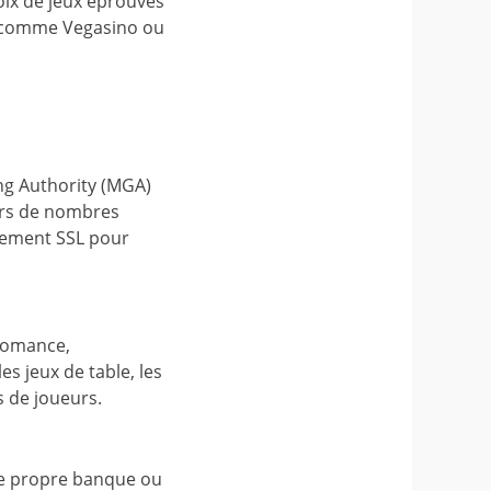
hoix de jeux éprouvés
us comme Vegasino ou
ing Authority (MGA)
urs de nombres
frement SSL pour
Romance,
es jeux de table, les
s de joueurs.
tre propre banque ou