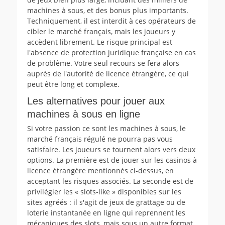
machines à sous, et des bonus plus importants.
Techniquement, il est interdit à ces opérateurs de
cibler le marché français, mais les joueurs y
accèdent librement. Le risque principal est
l'absence de protection juridique française en cas
de problème. Votre seul recours se fera alors
auprès de l'autorité de licence étrangère, ce qui
peut être long et complexe.
Les alternatives pour jouer aux
machines à sous en ligne
Si votre passion ce sont les machines à sous, le
marché français régulé ne pourra pas vous
satisfaire. Les joueurs se tournent alors vers deux
options. La première est de jouer sur les casinos à
licence étrangère mentionnés ci-dessus, en
acceptant les risques associés. La seconde est de
privilégier les « slots-like » disponibles sur les
sites agréés : il s'agit de jeux de grattage ou de
loterie instantanée en ligne qui reprennent les
mécaniques des slots, mais sous un autre format