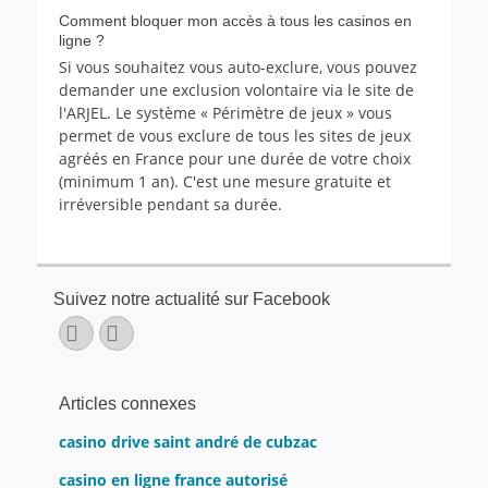
Comment bloquer mon accès à tous les casinos en
ligne ?
Si vous souhaitez vous auto-exclure, vous pouvez
demander une exclusion volontaire via le site de
l'ARJEL. Le système « Périmètre de jeux » vous
permet de vous exclure de tous les sites de jeux
agréés en France pour une durée de votre choix
(minimum 1 an). C'est une mesure gratuite et
irréversible pendant sa durée.
Suivez notre actualité sur Facebook
Facebook
E-
mail
Articles connexes
casino drive saint andré de cubzac
casino en ligne france autorisé