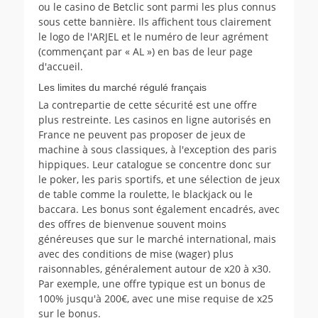
ou le casino de Betclic sont parmi les plus connus
sous cette bannière. Ils affichent tous clairement
le logo de l'ARJEL et le numéro de leur agrément
(commençant par « AL ») en bas de leur page
d'accueil.
Les limites du marché régulé français
La contrepartie de cette sécurité est une offre
plus restreinte. Les casinos en ligne autorisés en
France ne peuvent pas proposer de jeux de
machine à sous classiques, à l'exception des paris
hippiques. Leur catalogue se concentre donc sur
le poker, les paris sportifs, et une sélection de jeux
de table comme la roulette, le blackjack ou le
baccara. Les bonus sont également encadrés, avec
des offres de bienvenue souvent moins
généreuses que sur le marché international, mais
avec des conditions de mise (wager) plus
raisonnables, généralement autour de x20 à x30.
Par exemple, une offre typique est un bonus de
100% jusqu'à 200€, avec une mise requise de x25
sur le bonus.