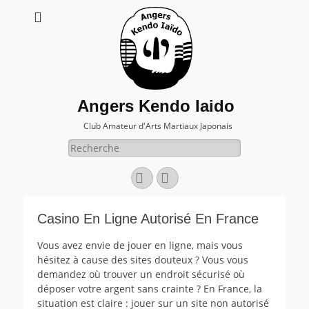
Angers Kendo Iaido
Club Amateur d'Arts Martiaux Japonais
Rechercher :
Facebook
E-
mail
Casino En Ligne Autorisé En France
Vous avez envie de jouer en ligne, mais vous
hésitez à cause des sites douteux ? Vous vous
demandez où trouver un endroit sécurisé où
déposer votre argent sans crainte ? En France, la
situation est claire : jouer sur un site non autorisé