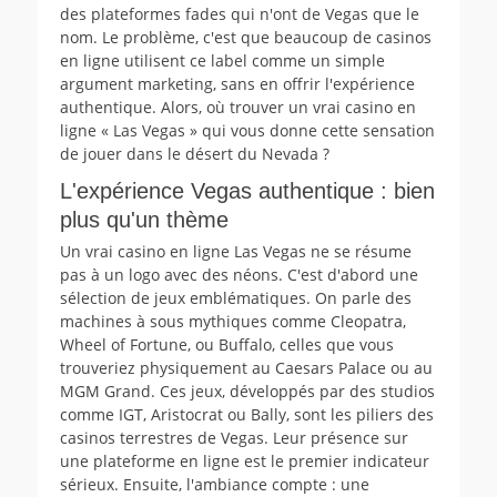
des plateformes fades qui n'ont de Vegas que le
nom. Le problème, c'est que beaucoup de casinos
en ligne utilisent ce label comme un simple
argument marketing, sans en offrir l'expérience
authentique. Alors, où trouver un vrai casino en
ligne « Las Vegas » qui vous donne cette sensation
de jouer dans le désert du Nevada ?
L'expérience Vegas authentique : bien
plus qu'un thème
Un vrai casino en ligne Las Vegas ne se résume
pas à un logo avec des néons. C'est d'abord une
sélection de jeux emblématiques. On parle des
machines à sous mythiques comme Cleopatra,
Wheel of Fortune, ou Buffalo, celles que vous
trouveriez physiquement au Caesars Palace ou au
MGM Grand. Ces jeux, développés par des studios
comme IGT, Aristocrat ou Bally, sont les piliers des
casinos terrestres de Vegas. Leur présence sur
une plateforme en ligne est le premier indicateur
sérieux. Ensuite, l'ambiance compte : une