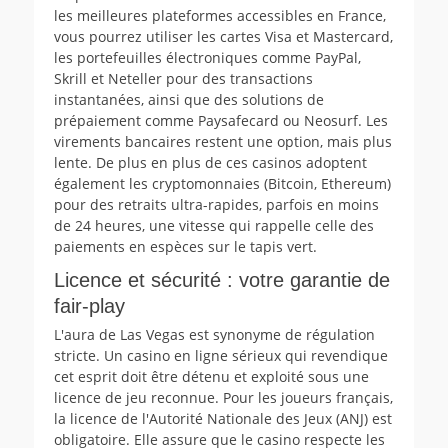
les meilleures plateformes accessibles en France,
vous pourrez utiliser les cartes Visa et Mastercard,
les portefeuilles électroniques comme PayPal,
Skrill et Neteller pour des transactions
instantanées, ainsi que des solutions de
prépaiement comme Paysafecard ou Neosurf. Les
virements bancaires restent une option, mais plus
lente. De plus en plus de ces casinos adoptent
également les cryptomonnaies (Bitcoin, Ethereum)
pour des retraits ultra-rapides, parfois en moins
de 24 heures, une vitesse qui rappelle celle des
paiements en espèces sur le tapis vert.
Licence et sécurité : votre garantie de
fair-play
L'aura de Las Vegas est synonyme de régulation
stricte. Un casino en ligne sérieux qui revendique
cet esprit doit être détenu et exploité sous une
licence de jeu reconnue. Pour les joueurs français,
la licence de l'Autorité Nationale des Jeux (ANJ) est
obligatoire. Elle assure que le casino respecte les