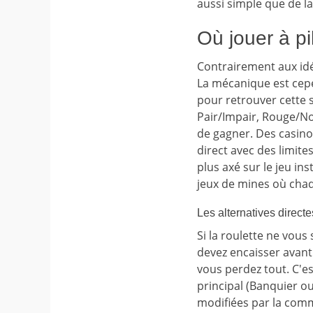
aussi simple que de l
Où jouer à pi
Contrairement aux idé
La mécanique est cepe
pour retrouver cette s
Pair/Impair, Rouge/No
de gagner. Des casi
direct avec des limit
plus axé sur le jeu in
jeux de mines où chaq
Les alternatives directe
Si la roulette ne vous
devez encaisser avant 
vous perdez tout. C'est
principal (Banquier o
modifiées par la commi