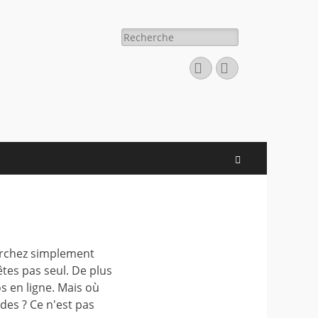
Rechercher :
Facebook
E-
mail
Recherche
erchez simplement
'êtes pas seul. De plus
s en ligne. Mais où
ides ? Ce n'est pas