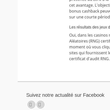
cet avantage. L'object
bonus cashback peuven
sur une courte périod
Les résultats des jeux d
Oui, dans les casinos
Aléatoires (RNG) certi
moment où vous clique
sites qui fournissent 
certificat d'audit RNG.
Suivez notre actualité sur Facebook
Facebook
E-
mail