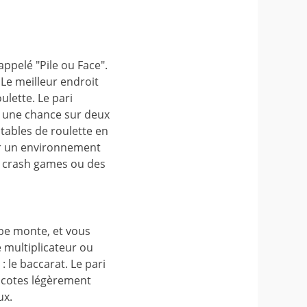
ppelé "Pile ou Face".
Le meilleur endroit
ulette. Le pari
 : une chance sur deux
tables de roulette en
our un environnement
 crash games ou des
rbe monte, et vous
e multiplicateur ou
: le baccarat. Le pari
s cotes légèrement
ux.