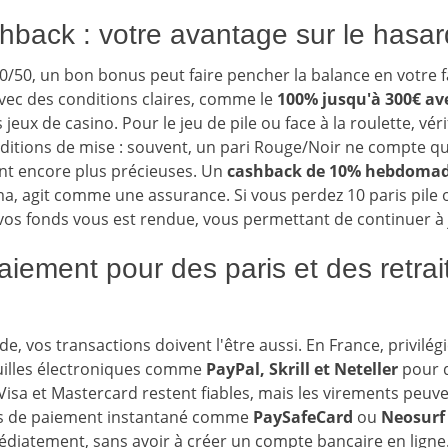
hback : votre avantage sur le hasar
/50, un bon bonus peut faire pencher la balance en votre 
vec des conditions claires, comme le
100% jusqu'à 300€ av
s jeux de casino. Pour le jeu de pile ou face à la roulette, vér
ditions de mise : souvent, un pari Rouge/Noir ne compte q
nt encore plus précieuses. Un
cashback de 10% hebdomad
agit comme une assurance. Si vous perdez 10 paris pile ou 
e vos fonds vous est rendue, vous permettant de continuer à 
iement pour des paris et des retrai
e, vos transactions doivent l'être aussi. En France, privilégi
euilles électroniques comme
PayPal, Skrill et Neteller
pour d
Visa et Mastercard restent fiables, mais les virements peuv
ns de paiement instantané comme
PaySafeCard
ou
Neosurf
diatement, sans avoir à créer un compte bancaire en ligne.