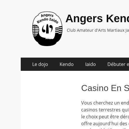
Angers Kend
Club Amateur d'Arts Martiaux J
Aller
Menu
Le dojo
Kendo
Iaido
Débuter e
au
principal
contenu
Casino En S
Vous cherchez un endr
casinos terrestres qu
le choix peut être dér
offre aujourd'hui des 