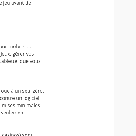
e jeu avant de
pour mobile ou
jeux, gérer vos
tablette, que vous
roue à un seul zéro.
contre un logiciel
es mises minimales
s seulement.
, casinos) sont