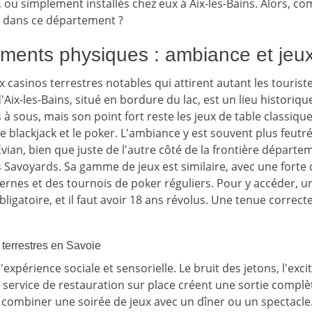
, ou simplement installés chez eux à Aix-les-Bains. Alors, co
ux dans ce département ?
ements physiques : ambiance et jeux
casinos terrestres notables qui attirent autant les touriste
Aix-les-Bains, situé en bordure du lac, est un lieu historiqu
à sous, mais son point fort reste les jeux de table classiq
le blackjack et le poker. L'ambiance y est souvent plus feutré
Évian, bien que juste de l'autre côté de la frontière départe
s Savoyards. Sa gamme de jeux est similaire, avec une fort
nes et des tournois de poker réguliers. Pour y accéder, un
obligatoire, et il faut avoir 18 ans révolus. Une tenue corre
.
terrestres en Savoie
l'expérience sociale et sensorielle. Le bruit des jetons, l'exc
le service de restauration sur place créent une sortie complèt
 combiner une soirée de jeux avec un dîner ou un spectacle