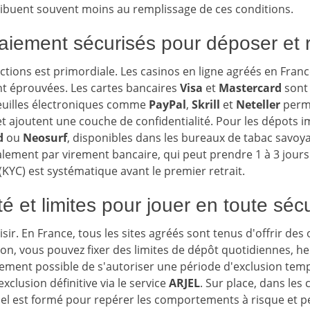
tribuent souvent moins au remplissage de ces conditions.
iement sécurisés pour déposer et r
actions est primordiale. Les casinos en ligne agréés en Fra
 éprouvées. Les cartes bancaires
Visa
et
Mastercard
sont 
feuilles électroniques comme
PayPal
,
Skrill
et
Neteller
perm
et ajoutent une couche de confidentialité. Pour les dépots 
d
ou
Neosurf
, disponibles dans les bureaux de tabac savoyar
ralement par virement bancaire, qui peut prendre 1 à 3 jour
é (KYC) est systématique avant le premier retrait.
é et limites pour jouer en toute sécu
isir. En France, tous les sites agréés sont tenus d'offrir des 
ption, vous pouvez fixer des limites de dépôt quotidiennes,
lement possible de s'autoriser une période d'exclusion temp
clusion définitive via le service
ARJEL
. Sur place, dans les 
nel est formé pour repérer les comportements à risque et p