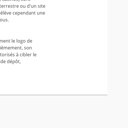
errestre ou d'un site
prélève cependant une
sous.
ement le logo de
uxièmement, son
orisés à cibler le
 de dépôt,