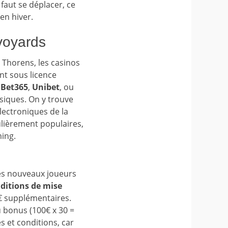
 faut se déplacer, ce
en hiver.
voyards
 Thorens, les casinos
ant sous licence
e
Bet365
,
Unibet
, ou
ysiques. On y trouve
lectroniques de la
culièrement populaires,
ming.
les nouveaux joueurs
ditions de mise
00€ supplémentaires.
u bonus (100€ x 30 =
s et conditions, car