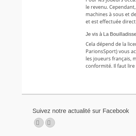
le revenu. Cependant,
machines à sous et de
et est effectuée dir
Je vis à La Bouilladisse
Cela dépend de la lice
ParionsSport) vous a
les joueurs français, 
conformité. Il faut lir
Suivez notre actualité sur Facebook
Facebook
E-
mail