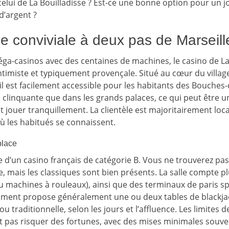
lui de La Bouilladisse ? Est-ce une bonne option pour un 
d’argent ?
 conviviale à deux pas de Marseill
a-casinos avec des centaines de machines, le casino de La 
ntimiste et typiquement provençale. Situé au cœur du villag
 il est facilement accessible pour les habitants des Bouche
clinquante que dans les grands palaces, ce qui peut être un
 et jouer tranquillement. La clientèle est majoritairement loc
 les habitués se connaissent.
place
lle d’un casino français de catégorie B. Vous ne trouverez pa
e, mais les classiques sont bien présents. La salle compte p
u machines à rouleaux), ainsi que des terminaux de paris spo
ssement propose généralement une ou deux tables de blackja
ou traditionnelle, selon les jours et l’affluence. Les limites
ut pas risquer des fortunes, avec des mises minimales souve