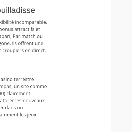
uilladisse
ibilité incomparable.
bonus attractifs et
apari, Parimatch ou
one. Ils offrent une
c croupiers en direct,
asino terrestre
 repas, un site comme
30) clairement
 attirer les nouveaux
rer dans un
otamment les jeux