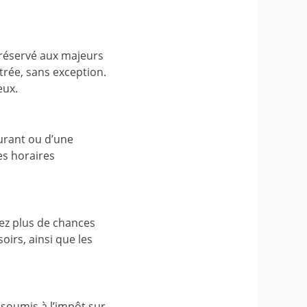
 réservé aux majeurs
trée, sans exception.
eux.
urant ou d’une
les horaires
rez plus de chances
oirs, ainsi que les
 soumis à l’impôt sur