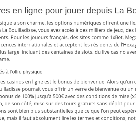
ves en ligne pour jouer depuis La Bo
sique a son charme, les options numériques offrent une flex
La Bouilladisse, vous avez accès à des milliers de jeux, des 
ts. Pour les joueurs français, des sites comme 1xBet, Meg
cences internationales et acceptent les résidents de l’Hexag
s large, incluant des centaines de slots, du live casino ave
game.
s à l’offre physique
s casinos en ligne est le bonus de bienvenue. Alors qu’un c
illadisse pourrait vous offrir un verre de bienvenue ou un
onus de 100% jusqu’à 500€ avec des conditions de mise (x
o, de son côté, mise sur des tours gratuits sans dépôt pour
ns sont bien plus substantielles que ce que l’on peut espé
e, mais il faut absolument lire les termes et conditions, n
.