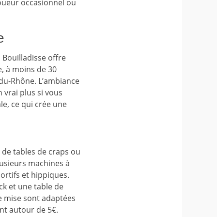
joueur occasionnel ou
e
Bouilladisse offre
e, à moins de 30
s-du-Rhône. L’ambiance
 vrai plus si vous
ale, ce qui crée une
s de tables de craps ou
lusieurs machines à
rtifs et hippiques.
ck et une table de
 de mise sont adaptées
nt autour de 5€.