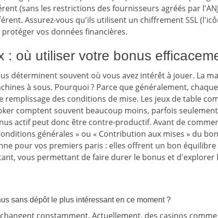
érent (sans les restrictions des fournisseurs agréés par l'A
férent. Assurez-vous qu'ils utilisent un chiffrement SSL (l'i
 protéger vos données financières.
 : où utiliser votre bonus efficacem
us déterminent souvent où vous avez intérêt à jouer. La ma
chines à sous. Pourquoi ? Parce que généralement, chaque 
 remplissage des conditions de mise. Les jeux de table comm
 poker comptent souvent beaucoup moins, parfois seulement
onus actif peut donc être contre-productif. Avant de comme
Conditions générales » ou « Contribution aux mises » du bonu
enne pour vos premiers paris : elles offrent un bon équilibre
ant, vous permettant de faire durer le bonus et d'explorer 
nus sans dépôt le plus intéressant en ce moment ?
t changent constamment. Actuellement, des casinos comme