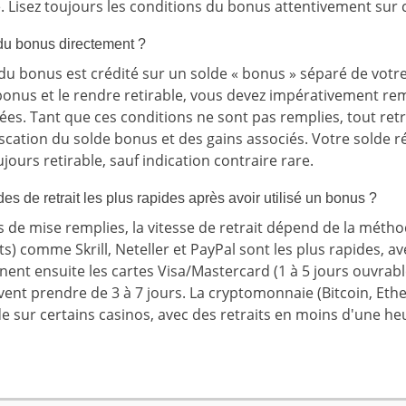
e. Lisez toujours les conditions du bonus attentivement sur 
t du bonus directement ?
du bonus est crédité sur un solde « bonus » séparé de votre
 bonus et le rendre retirable, vous devez impérativement rem
ées. Tant que ces conditions ne sont pas remplies, tout retr
scation du solde bonus et des gains associés. Votre solde ré
jours retirable, sauf indication contraire rare.
es de retrait les plus rapides après avoir utilisé un bonus ?
s de mise remplies, la vitesse de retrait dépend de la métho
s) comme Skrill, Neteller et PayPal sont les plus rapides, ave
nent ensuite les cartes Visa/Mastercard (1 à 5 jours ouvrabl
vent prendre de 3 à 7 jours. La cryptomonnaie (Bitcoin, Eth
e sur certains casinos, avec des retraits en moins d'une he