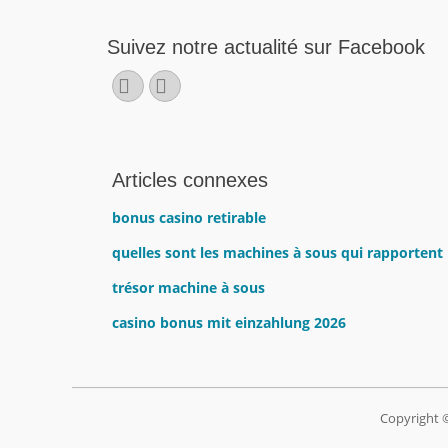
Suivez notre actualité sur Facebook
Facebook
E-
mail
Articles connexes
bonus casino retirable
quelles sont les machines à sous qui rapportent 
trésor machine à sous
casino bonus mit einzahlung 2026
Copyright 