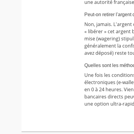
une autorité français
Peut-on retirer l'argen
Non, jamais. L'argent 
« libérer » cet argent
mise (wagering) stipul
généralement la confi
avez déposé) reste tou
Quelles sont les méthod
Une fois les condition
électroniques (e-wallet
en 0 à 24 heures. Vien
bancaires directs peu
une option ultra-rapid