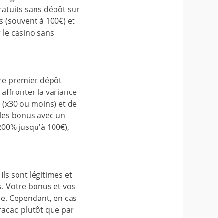
ratuits sans dépôt sur
 (souvent à 100€) et
 le casino sans
otre premier dépôt
affronter la variance
s (x30 ou moins) et de
z les bonus avec un
00% jusqu'à 100€),
Ils sont légitimes et
s. Votre bonus et vos
nce. Cependant, en cas
uracao plutôt que par