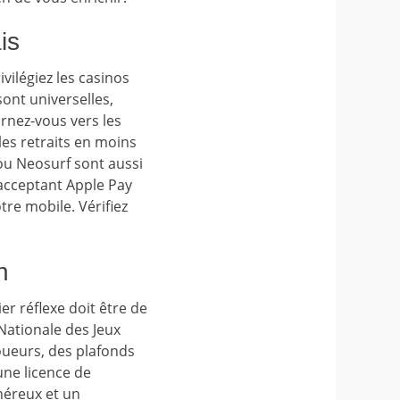
is
vilégiez les casinos
ont universelles,
urnez-vous vers les
les retraits en moins
ou Neosurf sont aussi
s acceptant Apple Pay
tre mobile. Vérifiez
n
r réflexe doit être de
 Nationale des Jeux
joueurs, des plafonds
une licence de
néreux et un