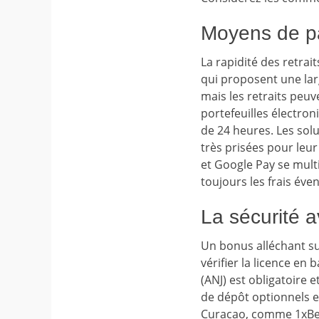
Moyens de pa
La rapidité des retrai
qui proposent une lar
mais les retraits peuv
portefeuilles électron
de 24 heures. Les sol
très prisées pour leur
et Google Pay se multi
toujours les frais éve
La sécurité a
Un bonus alléchant su
vérifier la licence en 
(ANJ) est obligatoire 
de dépôt optionnels e
Curacao, comme 1xBet