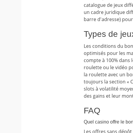
catalogue de jeux diff
un cadre juridique dif
barre d'adresse) pour
Types de jeux
Les conditions du bon
optimisés pour les ma
compte à 100% dans le
roulette ou le vidéo
la roulette avec un b
toujours la section « 
slots à volatilité moy
des gains et leur mont
FAQ
Quel casino offre le bo
Les offres sans dépô