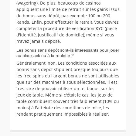
(wagering). De plus, beaucoup de casinos
appliquent une limite de retrait sur les gains issus
de bonus sans dépôt, par exemple 100 ou 200
Rands. Enfin, pour effectuer le retrait, vous devrez
compléter la procédure de vérification KYC (pièce
d'identité, justificatif de domicile), même si vous
n'avez jamais déposé.
Les bonus sans dépôt sont-ils intéressants pour jouer
au blackjack ou à la roulette ?
Généralement, non. Les conditions associées aux
bonus sans dépôt stipulent presque toujours que
les free spins ou l'argent bonus ne sont utilisables
que sur des machines à sous sélectionnées. Il est
très rare de pouvoir utiliser un tel bonus sur les
jeux de table. Même si c'était le cas, les jeux de
table contribuent souvent très faiblement (10% ou
moins) à l'atteinte des conditions de mise, les
rendant pratiquement impossibles à réaliser.