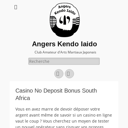
Angers Kendo Iaido
Club Amateur d'Arts Martiaux Japonais
Rechercher :
Facebook
E-
mail
Casino No Deposit Bonus South
Africa
Vous en avez marre de devoir déposer votre
argent avant même de savoir si un casino en ligne
vaut le coup ? Vous cherchez un moyen de tester
un nouvel opérateur sans risquer vos propres