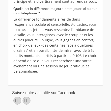
principe et le divertissement sont au rendez-vous.
Quelle est la différence majeure entre jouer ici ou sur
mon téléphone ?
La différence fondamentale réside dans
l'expérience sociale et sensorielle. Au casino, vous
touchez les jetons, vous ressentez l'ambiance de
la salle, vous interagissez avec le croupier et les
autres joueurs. En ligne, vous gagnez en confort,
en choix de jeux (des centaines face à quelques
dizaines) et en possibilités de miser avec de très
petits montants, parfois à partir de 0,10€. Le choix
dépend de ce que vous recherchez : une sortie
événement ou une session de jeu pratique et
personnalisée.
Suivez notre actualité sur Facebook
Facebook
E-
mail