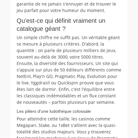
garantie de ne jamais s'ennuyer et de trouver le
jeu parfait pour votre humeur du moment.
Qu'est-ce qui définit vraiment un
catalogue géant ?
Un simple chiffre ne suffit pas. Un véritable géant
se mesure à plusieurs critères. D'abord, la
quantité : on parle de plusieurs milliers de jeux,
souvent au-delà de 3000, voire 5000 titres.
Ensuite, la diversité des fournisseurs. Un site qui
s'appuie sur plus de 50 éditeurs différents comme
NetEnt, Play'n GO, Pragmatic Play, Evolution pour
le live, Yggdrasil ou Quickspin prouve que vous
êtes loin de dormir. Enfin, c'est l'équilibre entre
les classiques indémodables et un flux constant
de nouveautés – parfois plusieurs par semaine.
Les piliers d'une ludothèque colossale
Pour atteindre cette taille, les casinos comme
Megapari, Stake, ou 1xBet s'allient avec la quasi-
totalité des studios majeurs. Vous y trouverez