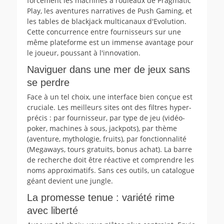
forcément les machines à rouleaux de Pragmatic
Play, les aventures narratives de Push Gaming, et
les tables de blackjack multicanaux d'Evolution.
Cette concurrence entre fournisseurs sur une
même plateforme est un immense avantage pour
le joueur, poussant à l'innovation.
Naviguer dans une mer de jeux sans
se perdre
Face à un tel choix, une interface bien conçue est
cruciale. Les meilleurs sites ont des filtres hyper-
précis : par fournisseur, par type de jeu (vidéo-
poker, machines à sous, jackpots), par thème
(aventure, mythologie, fruits), par fonctionnalité
(Megaways, tours gratuits, bonus achat). La barre
de recherche doit être réactive et comprendre les
noms approximatifs. Sans ces outils, un catalogue
géant devient une jungle.
La promesse tenue : variété rime
avec liberté