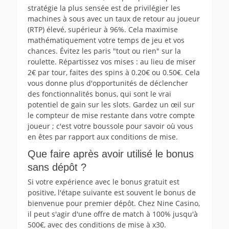
stratégie la plus sensée est de privilégier les
machines à sous avec un taux de retour au joueur
(RTP) élevé, supérieur à 96%. Cela maximise
mathématiquement votre temps de jeu et vos
chances. Évitez les paris "tout ou rien" sur la
roulette. Répartissez vos mises : au lieu de miser
2€ par tour, faites des spins à 0.20€ ou 0.50€. Cela
vous donne plus d'opportunités de déclencher
des fonctionnalités bonus, qui sont le vrai
potentiel de gain sur les slots. Gardez un œil sur
le compteur de mise restante dans votre compte
joueur ; c'est votre boussole pour savoir où vous
en êtes par rapport aux conditions de mise.
Que faire après avoir utilisé le bonus
sans dépôt ?
Si votre expérience avec le bonus gratuit est
positive, l'étape suivante est souvent le bonus de
bienvenue pour premier dépôt. Chez Nine Casino,
il peut s'agir d'une offre de match à 100% jusqu'à
500€, avec des conditions de mise à x30.