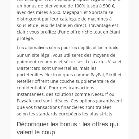
un bonus de bienvenue de 100% jusqu'à 500 €,
avec des mises à x30. Megapari et Sportaza se
distinguent par leur catalogue de machines à
sous et de jeux de table en direct. L'avantage est
clair : vous profitez d'une offre riche tout en étant
protégé.
Les alternatives sûres pour les dépôts et les retraits
Sur un site légal, vous utiliserez des moyens de
paiement reconnus et sécurisés. Les cartes Visa et
Mastercard sont universelles, mais les
portefeuilles électroniques comme PayPal, Skrill et
Neteller offrent une couche supplémentaire de
confidentialité. Pour des transactions
instantanées, des solutions comme Neosurf ou
Paysafecard sont idéales. Ces options garantissent
que vos transactions financières sont traitées
selon les standards européens les plus stricts.
Décortiquer les bonus : les offres qui
valent le coup