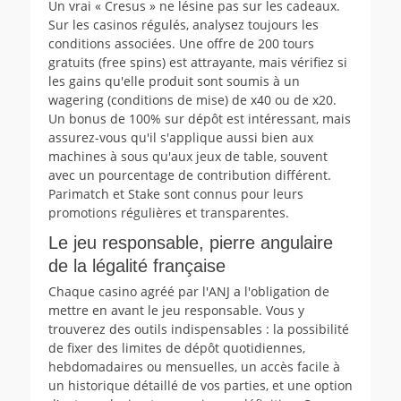
Un vrai « Cresus » ne lésine pas sur les cadeaux.
Sur les casinos régulés, analysez toujours les
conditions associées. Une offre de 200 tours
gratuits (free spins) est attrayante, mais vérifiez si
les gains qu'elle produit sont soumis à un
wagering (conditions de mise) de x40 ou de x20.
Un bonus de 100% sur dépôt est intéressant, mais
assurez-vous qu'il s'applique aussi bien aux
machines à sous qu'aux jeux de table, souvent
avec un pourcentage de contribution différent.
Parimatch et Stake sont connus pour leurs
promotions régulières et transparentes.
Le jeu responsable, pierre angulaire
de la légalité française
Chaque casino agréé par l'ANJ a l'obligation de
mettre en avant le jeu responsable. Vous y
trouverez des outils indispensables : la possibilité
de fixer des limites de dépôt quotidiennes,
hebdomadaires ou mensuelles, un accès facile à
un historique détaillé de vos parties, et une option