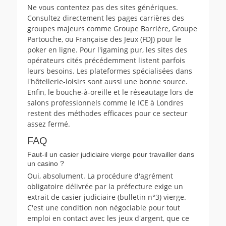
Ne vous contentez pas des sites génériques.
Consultez directement les pages carrières des
groupes majeurs comme Groupe Barrière, Groupe
Partouche, ou Française des Jeux (FDJ) pour le
poker en ligne. Pour l'igaming pur, les sites des
opérateurs cités précédemment listent parfois
leurs besoins. Les plateformes spécialisées dans
l'hôtellerie-loisirs sont aussi une bonne source.
Enfin, le bouche-à-oreille et le réseautage lors de
salons professionnels comme le ICE à Londres
restent des méthodes efficaces pour ce secteur
assez fermé.
FAQ
Faut-il un casier judiciaire vierge pour travailler dans
un casino ?
Oui, absolument. La procédure d'agrément
obligatoire délivrée par la préfecture exige un
extrait de casier judiciaire (bulletin n°3) vierge.
C'est une condition non négociable pour tout
emploi en contact avec les jeux d'argent, que ce