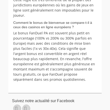
juridictions européennes où les gains de jeux en
ligne sont généralement non imposables pour le
joueur.
Comment le bonus de bienvenue se compare-t-il à
ceux des casinos en ligne européens ?
Le bonus FanDuel PA est souvent plus petit en
pourcentage (100% vs 200% ou 300% parfois en
Europe) mais avec des conditions de mise bien
plus faciles (1x vs 30x-40x). Cela signifie que
l'argent bonus est convertible en argent réel
beaucoup plus rapidement. En revanche, l'offre
européenne est généralement plus généreuse en
montant maximum et s'accompagne souvent de
tours gratuits, ce que FanDuel propose
séparément dans ses promos quotidiennes.
Suivez notre actualité sur Facebook
Facebook
E-