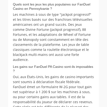
Quels sont les jeux les plus populaires sur FanDuel
Casino en Pennsylvanie ?
Les machines à sous de type "jackpot progressif"
et les titres basés sur des franchises télévisuelles
américaines ont un grand succès. Des jeux
comme Divine Fortune (jackpot progressif), 88
Fortunes, et les adaptations de Wheel of Fortune
ou de Monopoly sont constamment en tête des
classements de la plateforme. Les jeux de table
classiques comme la roulette électronique et le
blackjack multi-mains ont aussi une forte
audience.
Les gains sur FanDuel PA Casino sont-ils imposables
?
Oui, aux États-Unis, les gains de casino importants
sont soumis à déclaration fiscale fédérale.
FanDuel émet un formulaire W-2G pour tout gain
net supérieur à 1 200 $ sur les machines à sous,
ou pour certains gains aux tables. Il est de la
responsabilité du joueur de déclarer ces revenus.
Cette règle est très différente de la plupart des