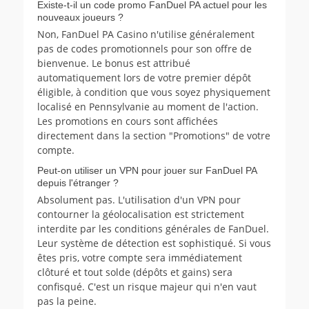
Existe-t-il un code promo FanDuel PA actuel pour les
nouveaux joueurs ?
Non, FanDuel PA Casino n'utilise généralement
pas de codes promotionnels pour son offre de
bienvenue. Le bonus est attribué
automatiquement lors de votre premier dépôt
éligible, à condition que vous soyez physiquement
localisé en Pennsylvanie au moment de l'action.
Les promotions en cours sont affichées
directement dans la section "Promotions" de votre
compte.
Peut-on utiliser un VPN pour jouer sur FanDuel PA
depuis l'étranger ?
Absolument pas. L'utilisation d'un VPN pour
contourner la géolocalisation est strictement
interdite par les conditions générales de FanDuel.
Leur système de détection est sophistiqué. Si vous
êtes pris, votre compte sera immédiatement
clôturé et tout solde (dépôts et gains) sera
confisqué. C'est un risque majeur qui n'en vaut
pas la peine.