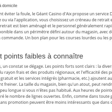
 à domicile
t éviter la foule, le Géant Casino d'Aix propose un service D
ou via l'application, vous choisissez un créneau de retrait 
retrait est bien aménagé et le personnel généralement rapid
ponible dans un périmètre défini autour du magasin, avec de
la commande. Un bon plan pour les courses lourdes ou les
et points faibles à connaître
, un constat se dégage. Les points forts sont clairs : la diver
du rayon frais et des produits régionaux, et l'efficacité des
 gratuit et les services intégrés (pharmacie, etc.) ajoutent a
t freiner. La taille du magasin, bien qu'un atout, peut rend
peu longue si vous n'êtes pas habitué. Aux heures de pointe,
ré le nombre de lignes ouvertes. Enfin, comme dans toute g
sans promotion peuvent être moins intéressants que dans c