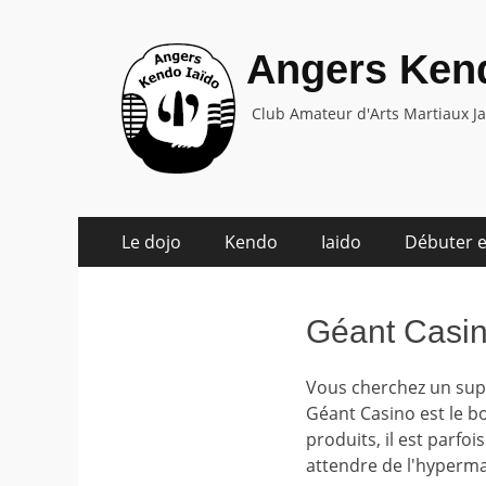
Angers Kend
Club Amateur d'Arts Martiaux J
Aller
Menu
Le dojo
Kendo
Iaido
Débuter e
au
principal
contenu
Géant Casin
Vous cherchez un supe
Géant Casino est le bo
produits, il est parfo
attendre de l'hyperma