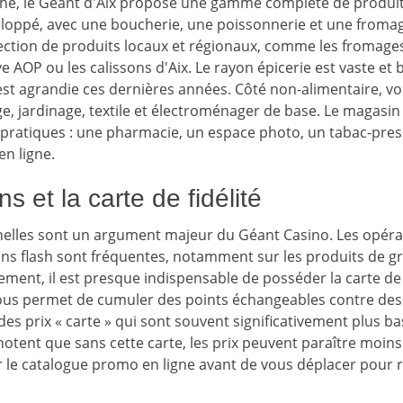
é, le Géant d'Aix propose une gamme complète de produits.
loppé, avec une boucherie, une poissonnerie et une fromage
ction de produits locaux et régionaux, comme les fromage
ve AOP ou les calissons d'Aix. Le rayon épicerie est vaste et 
est agrandie ces dernières années. Côté non-alimentaire, vo
ge, jardinage, textile et électroménager de base. Le magasi
 pratiques : une pharmacie, un espace photo, un tabac-press
n ligne.
s et la carte de fidélité
elles sont un argument majeur du Géant Casino. Les opérat
tions flash sont fréquentes, notamment sur les produits de
ement, il est presque indispensable de posséder la carte de 
vous permet de cumuler des points échangeables contre de
des prix « carte » qui sont souvent significativement plus bas
otent que sans cette carte, les prix peuvent paraître moins
 le catalogue promo en ligne avant de vous déplacer pour 