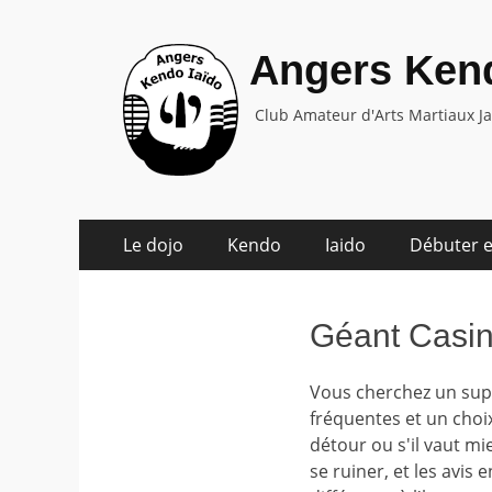
Angers Kend
Club Amateur d'Arts Martiaux J
Aller
Menu
Le dojo
Kendo
Iaido
Débuter e
au
principal
contenu
Géant Casin
Vous cherchez un sup
fréquentes et un choi
détour ou s'il vaut mi
se ruiner, et les avis