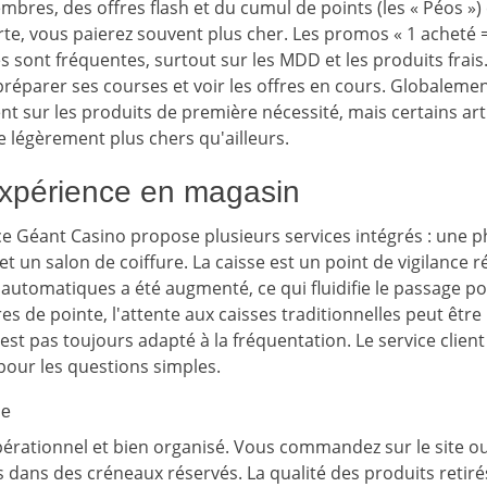
mbres, des offres flash et du cumul de points (les « Péos »)
rte, vous paierez souvent plus cher. Les promos « 1 acheté = 
 sont fréquentes, surtout sur les MDD et les produits frais.
préparer ses courses et voir les offres en cours. Globalement
t sur les produits de première nécessité, mais certains ar
e légèrement plus chers qu'ailleurs.
expérience en magasin
ce Géant Casino propose plusieurs services intégrés : une 
 et un salon de coiffure. La caisse est un point de vigilance r
utomatiques a été augmenté, ce qui fluidifie le passage pou
s de pointe, l'attente aux caisses traditionnelles peut être
est pas toujours adapté à la fréquentation. Le service client 
pour les questions simples.
ne
pérationnel et bien organisé. Vous commandez sur le site ou
dans des créneaux réservés. La qualité des produits retirés,