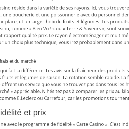
sino réside dans la variété de ses rayons. Ici, vous trouverez
, une boucherie et une poissonnerie avec du personnel der
ur place, et un large choix de fruits et légumes. Les produi
sino, comme « Bien Vu ! » ou « Terre & Saveurs », sont souv
t rapport qualité-prix. Le rayon électroménager et multimé
ur un choix plus technique, vous irez probablement dans un
 frais et du marché
 qui fait la différence. Les avis sur la fraîcheur des produit
 fruits et légumes de saison. La rotation semble rapide. La 
e offrent un service que vous ne trouvez pas dans tous les
ché » appréciable. N'hésitez pas à comparer les prix au kilo
 comme E.Leclerc ou Carrefour, car les promotions tournent
délité et prix
ne avec le programme de fidélité « Carte Casino ». C'est in