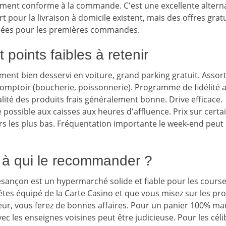
ement conforme à la commande. C'est une excellente altern
rt pour la livraison à domicile existent, mais des offres grat
sées pour les premières commandes.
t points faibles à retenir
ement bien desservi en voiture, grand parking gratuit. Asso
comptoir (boucherie, poissonnerie). Programme de fidélité
lité des produits frais généralement bonne. Drive efficace.
te possible aux caisses aux heures d'affluence. Prix sur cer
rs les plus bas. Fréquentation importante le week-end peut
 : à qui le recommander ?
esançon est un hypermarché solide et fiable pour les cour
 êtes équipé de la Carte Casino et que vous misez sur les prod
ur, vous ferez de bonnes affaires. Pour un panier 100% ma
c les enseignes voisines peut être judicieuse. Pour les célib