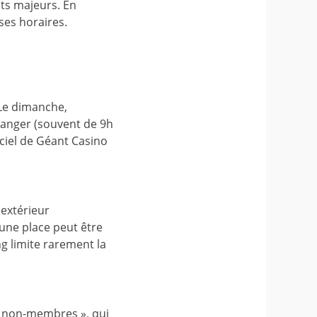
uts majeurs. En
ses horaires.
 Le dimanche,
changer (souvent de 9h
iciel de Géant Casino
 extérieur
d'une place peut être
ng limite rarement la
 « non-membres », qui