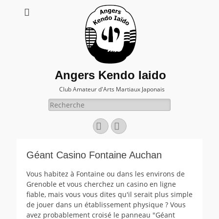
Angers Kendo Iaido
Club Amateur d'Arts Martiaux Japonais
Rechercher :
Facebook
E-
mail
Géant Casino Fontaine Auchan
Vous habitez à Fontaine ou dans les environs de
Grenoble et vous cherchez un casino en ligne
fiable, mais vous vous dites qu'il serait plus simple
de jouer dans un établissement physique ? Vous
avez probablement croisé le panneau "Géant