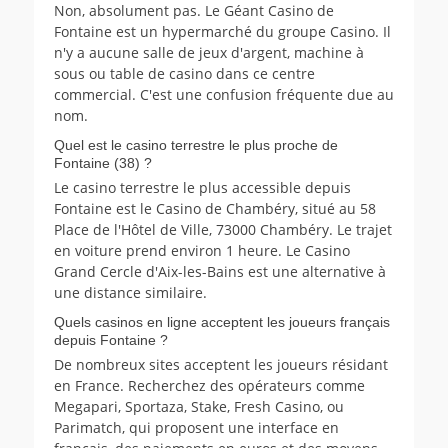
Non, absolument pas. Le Géant Casino de
Fontaine est un hypermarché du groupe Casino. Il
n'y a aucune salle de jeux d'argent, machine à
sous ou table de casino dans ce centre
commercial. C'est une confusion fréquente due au
nom.
Quel est le casino terrestre le plus proche de
Fontaine (38) ?
Le casino terrestre le plus accessible depuis
Fontaine est le Casino de Chambéry, situé au 58
Place de l'Hôtel de Ville, 73000 Chambéry. Le trajet
en voiture prend environ 1 heure. Le Casino
Grand Cercle d'Aix-les-Bains est une alternative à
une distance similaire.
Quels casinos en ligne acceptent les joueurs français
depuis Fontaine ?
De nombreux sites acceptent les joueurs résidant
en France. Recherchez des opérateurs comme
Megapari, Sportaza, Stake, Fresh Casino, ou
Parimatch, qui proposent une interface en