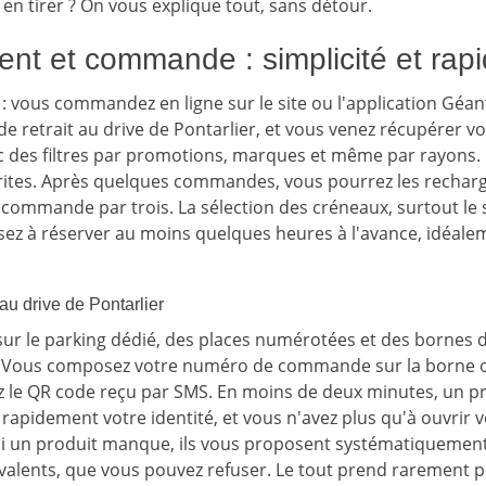
en tirer ? On vous explique tout, sans détour.
nt et commande : simplicité et rapi
 : vous commandez en ligne sur le site ou l'application Géan
de retrait au drive de Pontarlier, et vous venez récupérer v
avec des filtres par promotions, marques et même par rayons. 
orites. Après quelques commandes, vous pourrez les recharge
 commande par trois. La sélection des créneaux, surtout le 
sez à réserver au moins quelques heures à l'avance, idéalem
au drive de Pontarlier
sur le parking dédié, des places numérotées et des bornes d
. Vous composez votre numéro de commande sur la borne ou
 le QR code reçu par SMS. En moins de deux minutes, un pr
ie rapidement votre identité, et vous n'avez plus qu'à ouvrir v
Si un produit manque, ils vous proposent systématiquement
uivalents, que vous pouvez refuser. Le tout prend rarement p