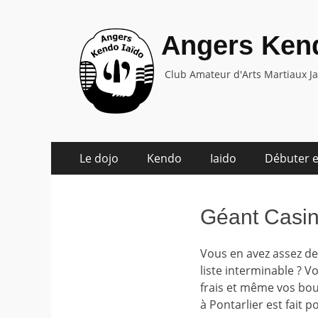
Angers Kend
Club Amateur d'Arts Martiaux J
Aller
Menu
Le dojo
Kendo
Iaido
Débuter e
au
principal
contenu
Géant Casin
Vous en avez assez de
liste interminable ? 
frais et même vos bou
à Pontarlier est fait