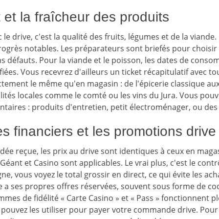
 et la fraîcheur des produits
 le drive, c'est la qualité des fruits, légumes et de la viande
progrès notables. Les préparateurs sont briefés pour choisir
s défauts. Pour la viande et le poisson, les dates de cons
ées. Vous recevrez d'ailleurs un ticket récapitulatif avec to
ctement le même qu'en magasin : de l'épicerie classique aux
ialités locales comme le comté ou les vins du Jura. Vous 
ntaires : produits d'entretien, petit électroménager, ou des 
 financiers et les promotions drive
dée reçue, les prix au drive sont identiques à ceux en magas
ant et Casino sont applicables. Le vrai plus, c'est le contr
, vous voyez le total grossir en direct, ce qui évite les ach
ive a ses propres offres réservées, souvent sous forme de cod
mes de fidélité « Carte Casino » et « Pass » fonctionnent p
 pouvez les utiliser pour payer votre commande drive. Pour 