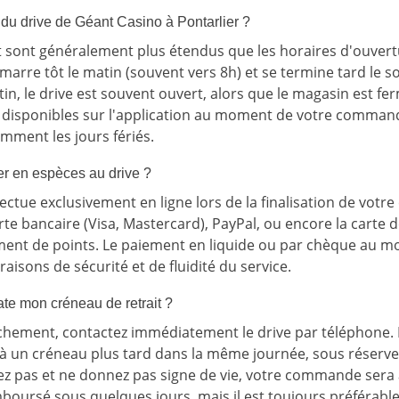
 du drive de Géant Casino à Pontarlier ?
it sont généralement plus étendus que les horaires d'ouver
marre tôt le matin (souvent vers 8h) et se termine tard le so
n, le drive est souvent ouvert, alors que le magasin est fe
 disponibles sur l'application au moment de votre command
mment les jours fériés.
er en espèces au drive ?
fectue exclusivement en ligne lors de la finalisation de vo
rte bancaire (Visa, Mastercard), PayPal, ou encore la carte d
ment de points. Le paiement en liquide ou par chèque au mo
aisons de sécurité et de fluidité du service.
rate mon créneau de retrait ?
chement, contactez immédiatement le drive par téléphone. 
 à un créneau plus tard dans la même journée, sous réserve d
z pas et ne donnez pas signe de vie, votre commande sera
boursé sous quelques jours, mais il est toujours préférabl