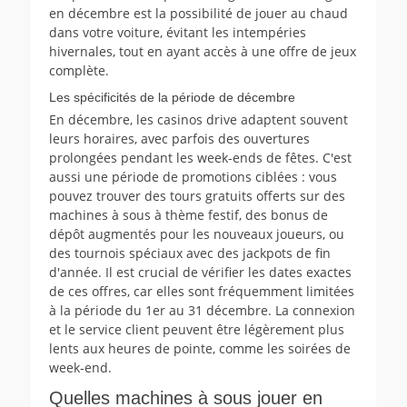
en décembre est la possibilité de jouer au chaud
dans votre voiture, évitant les intempéries
hivernales, tout en ayant accès à une offre de jeux
complète.
Les spécificités de la période de décembre
En décembre, les casinos drive adaptent souvent
leurs horaires, avec parfois des ouvertures
prolongées pendant les week-ends de fêtes. C'est
aussi une période de promotions ciblées : vous
pouvez trouver des tours gratuits offerts sur des
machines à sous à thème festif, des bonus de
dépôt augmentés pour les nouveaux joueurs, ou
des tournois spéciaux avec des jackpots de fin
d'année. Il est crucial de vérifier les dates exactes
de ces offres, car elles sont fréquemment limitées
à la période du 1er au 31 décembre. La connexion
et le service client peuvent être légèrement plus
lents aux heures de pointe, comme les soirées de
week-end.
Quelles machines à sous jouer en