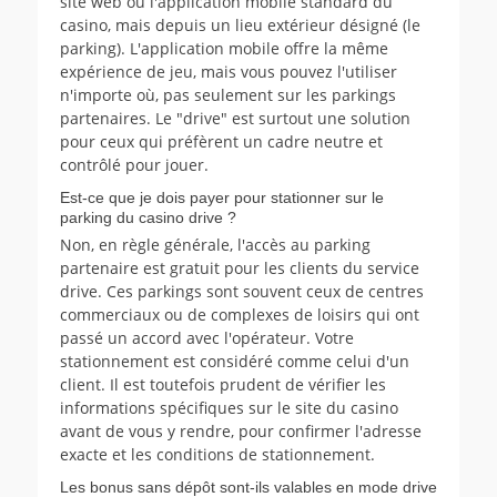
site web ou l'application mobile standard du
casino, mais depuis un lieu extérieur désigné (le
parking). L'application mobile offre la même
expérience de jeu, mais vous pouvez l'utiliser
n'importe où, pas seulement sur les parkings
partenaires. Le "drive" est surtout une solution
pour ceux qui préfèrent un cadre neutre et
contrôlé pour jouer.
Est-ce que je dois payer pour stationner sur le
parking du casino drive ?
Non, en règle générale, l'accès au parking
partenaire est gratuit pour les clients du service
drive. Ces parkings sont souvent ceux de centres
commerciaux ou de complexes de loisirs qui ont
passé un accord avec l'opérateur. Votre
stationnement est considéré comme celui d'un
client. Il est toutefois prudent de vérifier les
informations spécifiques sur le site du casino
avant de vous y rendre, pour confirmer l'adresse
exacte et les conditions de stationnement.
Les bonus sans dépôt sont-ils valables en mode drive