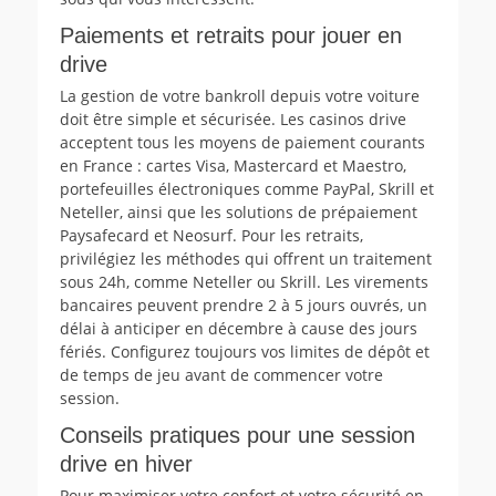
Paiements et retraits pour jouer en
drive
La gestion de votre bankroll depuis votre voiture
doit être simple et sécurisée. Les casinos drive
acceptent tous les moyens de paiement courants
en France : cartes Visa, Mastercard et Maestro,
portefeuilles électroniques comme PayPal, Skrill et
Neteller, ainsi que les solutions de prépaiement
Paysafecard et Neosurf. Pour les retraits,
privilégiez les méthodes qui offrent un traitement
sous 24h, comme Neteller ou Skrill. Les virements
bancaires peuvent prendre 2 à 5 jours ouvrés, un
délai à anticiper en décembre à cause des jours
fériés. Configurez toujours vos limites de dépôt et
de temps de jeu avant de commencer votre
session.
Conseils pratiques pour une session
drive en hiver
Pour maximiser votre confort et votre sécurité en