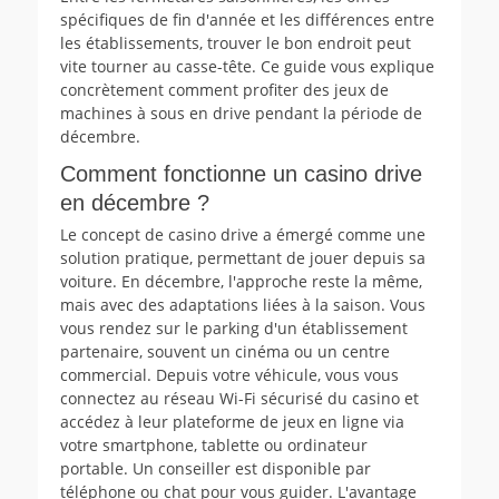
spécifiques de fin d'année et les différences entre
les établissements, trouver le bon endroit peut
vite tourner au casse-tête. Ce guide vous explique
concrètement comment profiter des jeux de
machines à sous en drive pendant la période de
décembre.
Comment fonctionne un casino drive
en décembre ?
Le concept de casino drive a émergé comme une
solution pratique, permettant de jouer depuis sa
voiture. En décembre, l'approche reste la même,
mais avec des adaptations liées à la saison. Vous
vous rendez sur le parking d'un établissement
partenaire, souvent un cinéma ou un centre
commercial. Depuis votre véhicule, vous vous
connectez au réseau Wi-Fi sécurisé du casino et
accédez à leur plateforme de jeux en ligne via
votre smartphone, tablette ou ordinateur
portable. Un conseiller est disponible par
téléphone ou chat pour vous guider. L'avantage