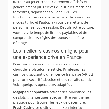
(Retour au Joueur) sont clairement affichés et
généralement plus élevés que sur les machines
terrestres, dépassant souvent 96%. Les
fonctionnalités comme les achats de bonus, les
modes turbo et l'autoplay vous permettent de
personnaliser votre session. Depuis votre voiture,
vous avez le temps de lire les paytables et de
comprendre les règles des bonus sans être
dérangé.
Les meilleurs casinos en ligne pour
une expérience drive en France
Pour une session drive réussie en décembre, le
choix de la plateforme est clé. Privilégiez les
casinos disposant d'une licence française (ARJEL)
pour une sécurité absolue et des retraits rapides.
Voici quelques opérateurs adaptés :
Megapari
et
Sportaza
offrent des bibliothèques
de slots gigantesques avec un filtre par thème,
pratique pour trouver les jeux de décembre.
Fresh Casino
se distingue par son interface