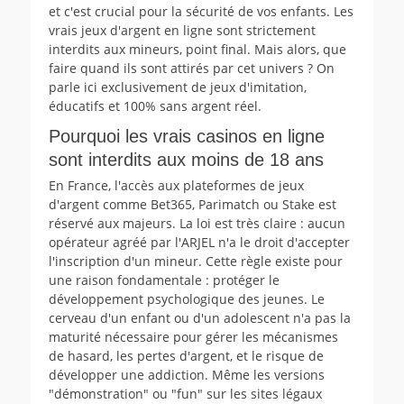
et c'est crucial pour la sécurité de vos enfants. Les
vrais jeux d'argent en ligne sont strictement
interdits aux mineurs, point final. Mais alors, que
faire quand ils sont attirés par cet univers ? On
parle ici exclusivement de jeux d'imitation,
éducatifs et 100% sans argent réel.
Pourquoi les vrais casinos en ligne
sont interdits aux moins de 18 ans
En France, l'accès aux plateformes de jeux
d'argent comme Bet365, Parimatch ou Stake est
réservé aux majeurs. La loi est très claire : aucun
opérateur agréé par l'ARJEL n'a le droit d'accepter
l'inscription d'un mineur. Cette règle existe pour
une raison fondamentale : protéger le
développement psychologique des jeunes. Le
cerveau d'un enfant ou d'un adolescent n'a pas la
maturité nécessaire pour gérer les mécanismes
de hasard, les pertes d'argent, et le risque de
développer une addiction. Même les versions
"démonstration" ou "fun" sur les sites légaux