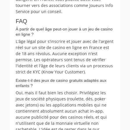
tourner vers des associations comme Joueurs Info
Service pour un conseil.
FAQ
À partir de quel âge peut-on jouer à un jeu de casino
en ligne ?
L'âge légal pour s'inscrire et jouer avec de l'argent
réel sur un site de casino en ligne en France est
de 18 ans révolus. Aucune exception n'est
permise. Les opérateurs sont tenus de vérifier
l'identité et l'âge de leurs clients via un processus
strict de KYC (Know Your Customer).
Existe-t-il des jeux de casino gratuits adaptés aux
enfants ?
Oui, mais il faut bien les choisir. Privilégiez les
jeux de société physiques (roulette, dés, poker
avec jetons) ou les applications mobiles qui ne
contiennent absolument aucun achat in-app,
aucune publicité pour des casinos réels, et qui
n'utilisent que de la monnaie virtuelle non
rachetable. L'idée est de rester dans le pur