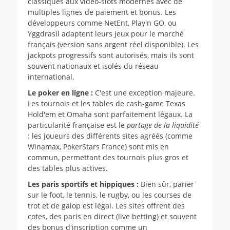
classiques aux vidéo-slots modernes avec de
multiples lignes de paiement et bonus. Les
développeurs comme NetEnt, Play'n GO, ou
Yggdrasil adaptent leurs jeux pour le marché
français (version sans argent réel disponible). Les
jackpots progressifs sont autorisés, mais ils sont
souvent nationaux et isolés du réseau
international.
Le poker en ligne :
C'est une exception majeure.
Les tournois et les tables de cash-game Texas
Hold'em et Omaha sont parfaitement légaux. La
particularité française est le
partage de la liquidité
: les joueurs des différents sites agréés (comme
Winamax, PokerStars France) sont mis en
commun, permettant des tournois plus gros et
des tables plus actives.
Les paris sportifs et hippiques :
Bien sûr, parier
sur le foot, le tennis, le rugby, ou les courses de
trot et de galop est légal. Les sites offrent des
cotes, des paris en direct (live betting) et souvent
des bonus d'inscription comme un