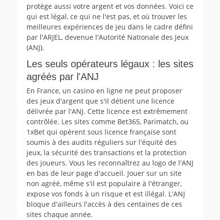
protège aussi votre argent et vos données. Voici ce
qui est légal, ce qui ne l'est pas, et où trouver les
meilleures expériences de jeu dans le cadre défini
par l'ARJEL, devenue l'Autorité Nationale des Jeux
(ANJ).
Les seuls opérateurs légaux : les sites
agréés par l'ANJ
En France, un casino en ligne ne peut proposer
des jeux d'argent que s'il détient une licence
délivrée par l'ANJ. Cette licence est extrêmement
contrôlée. Les sites comme Bet365, Parimatch, ou
1xBet qui opèrent sous licence française sont
soumis à des audits réguliers sur l'équité des
jeux, la sécurité des transactions et la protection
des joueurs. Vous les reconnaîtrez au logo de l'ANJ
en bas de leur page d'accueil. Jouer sur un site
non agréé, même s'il est populaire à l'étranger,
expose vos fonds à un risque et est illégal. L'ANJ
bloque d'ailleurs l'accès à des centaines de ces
sites chaque année.