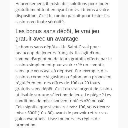
Heureusement, il existe des solutions pour jouer
gratuitement tout en ayant un vrai bonus à votre
disposition. C'est le combo parfait pour tester les
casinos en toute sérénité.
Les bonus sans dépôt, le vrai jeu
gratuit avec un avantage
Le bonus sans dépôt est le Saint Graal pour
beaucoup de joueurs français. Il s'agit d'une
somme d'argent ou de tours gratuits offerts par le
casino simplement pour avoir créé un compte,
sans que vous ayez à déposer. Par exemple, des
casinos comme Vegasino ou Spinmama proposent
régulièrement des offres de 10€ ou 20 tours
gratuits sans dépôt. C'est du vrai argent de casino,
utilisable sur une sélection de jeux. Le piège ? Les
conditions de mise, souvent notées x30 ou x40.
Cela signifie que si vous recevez 10€, vous devrez
miser 300€ (10 x 30) avant de pouvoir retirer vos
gains éventuels. Lisez toujours les règles de
promotion.