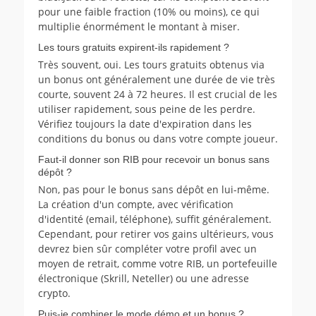
pour une faible fraction (10% ou moins), ce qui
multiplie énormément le montant à miser.
Les tours gratuits expirent-ils rapidement ?
Très souvent, oui. Les tours gratuits obtenus via
un bonus ont généralement une durée de vie très
courte, souvent 24 à 72 heures. Il est crucial de les
utiliser rapidement, sous peine de les perdre.
Vérifiez toujours la date d'expiration dans les
conditions du bonus ou dans votre compte joueur.
Faut-il donner son RIB pour recevoir un bonus sans
dépôt ?
Non, pas pour le bonus sans dépôt en lui-même.
La création d'un compte, avec vérification
d'identité (email, téléphone), suffit généralement.
Cependant, pour retirer vos gains ultérieurs, vous
devrez bien sûr compléter votre profil avec un
moyen de retrait, comme votre RIB, un portefeuille
électronique (Skrill, Neteller) ou une adresse
crypto.
Puis-je combiner le mode démo et un bonus ?