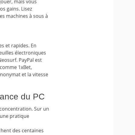
 jouer, mais vous
os gains. Lisez
les machines à sous à
es et rapides. En
euilles électroniques
eosurf. PayPal est
s comme 1xBet,
nonymat et la vitesse
ssance du PC
 concentration. Sur un
 une pratique
chent des centaines