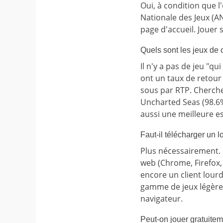
Oui, à condition que l
Nationale des Jeux (AN
page d'accueil. Jouer s
Quels sont les jeux de 
Il n'y a pas de jeu "qu
ont un taux de retour 
sous par RTP. Cherch
Uncharted Seas (98.6%)
aussi une meilleure 
Faut-il télécharger un l
Plus nécessairement. 
web (Chrome, Firefox,
encore un client lour
gamme de jeux légère
navigateur.
Peut-on jouer gratuite