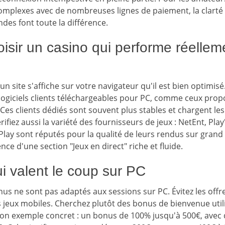
mplexes avec de nombreuses lignes de paiement, la clarté d
des font toute la différence.
sir un casino qui performe réellem
n site s'affiche sur votre navigateur qu'il est bien optimisé. 
logiciels clients téléchargeables pour PC, comme ceux prop
es clients dédiés sont souvent plus stables et chargent les 
rifiez aussi la variété des fournisseurs de jeux : NetEnt, Pla
lay sont réputés pour la qualité de leurs rendus sur grand
nce d'une section "Jeux en direct" riche et fluide.
i valent le coup sur PC
nus ne sont pas adaptés aux sessions sur PC. Évitez les offre
 jeux mobiles. Cherchez plutôt des bonus de bienvenue util
bon exemple concret : un bonus de 100% jusqu'à 500€, avec 