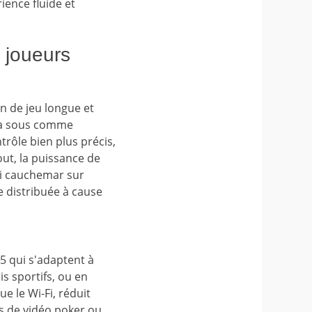
ience fluide et
s joueurs
n de jeu longue et
s à sous comme
trôle bien plus précis,
out, la puissance de
ai cauchemar sur
e distribuée à cause
 qui s'adaptent à
is sportifs, ou en
e le Wi-Fi, réduit
rs de vidéo poker ou