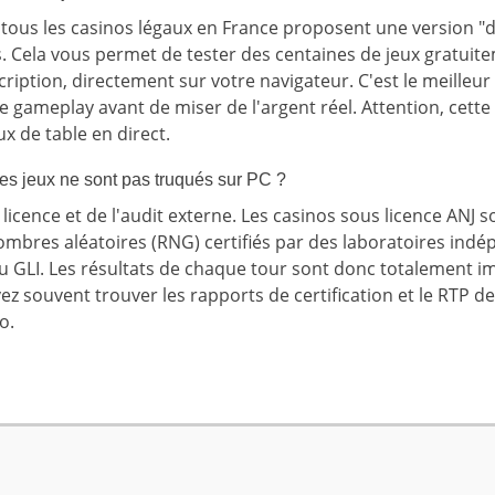
ous les casinos légaux en France proposent une version "
. Cela vous permet de tester des centaines de jeux gratuit
cription, directement sur votre navigateur. C'est le meille
 le gameplay avant de miser de l'argent réel. Attention, cett
ux de table en direct.
es jeux ne sont pas truqués sur PC ?
 licence et de l'audit externe. Les casinos sous licence ANJ s
ombres aléatoires (RNG) certifiés par des laboratoires in
 GLI. Les résultats de chaque tour sont donc totalement im
z souvent trouver les rapports de certification et le RTP de
o.