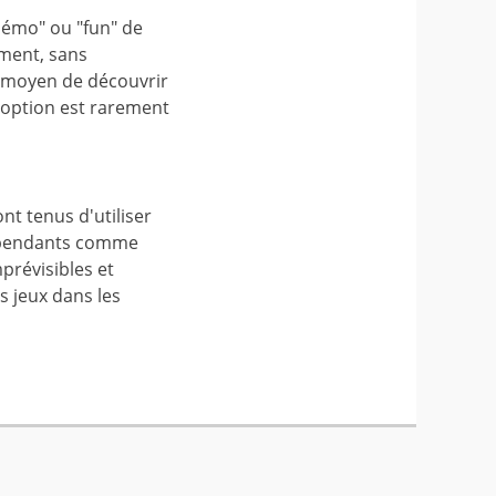
démo" ou "fun" de
ement, sans
ur moyen de découvrir
e option est rarement
ont tenus d'utiliser
dépendants comme
prévisibles et
s jeux dans les