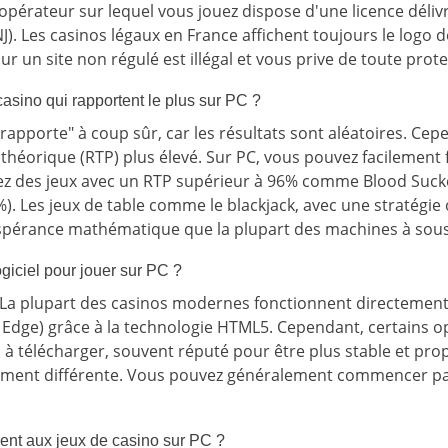
'opérateur sur lequel vous jouez dispose d'une licence délivr
J). Les casinos légaux en France affichent toujours le logo d
ur un site non régulé est illégal et vous prive de toute prote
casino qui rapportent le plus sur PC ?
i rapporte" à coup sûr, car les résultats sont aléatoires. Cep
théorique (RTP) plus élevé. Sur PC, vous pouvez facilement f
ez des jeux avec un RTP supérieur à 96% comme Blood Suck
. Les jeux de table comme le blackjack, avec une stratégie 
espérance mathématique que la plupart des machines à sous
ogiciel pour jouer sur PC ?
La plupart des casinos modernes fonctionnent directement
 Edge) grâce à la technologie HTML5. Cependant, certains 
d à télécharger, souvent réputé pour être plus stable et pro
ment différente. Vous pouvez généralement commencer par
ment aux jeux de casino sur PC ?