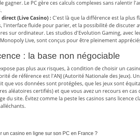
de gagner. Le PC gère ces calculs complexes sans ralentir l'
.
direct (Live Casino) :
C'est là que la différence est la plus 
 l'interface fluide pour parier, et la possibilité de discuter a
ures sur ordinateur. Les studios d'Evolution Gaming, avec 
 Monopoly Live, sont conçus pour être pleinement apprécié
icence : la base non négociable
xpose pas plus aux risques, à condition de choisir un casin
orité de référence est l'ANJ (Autorité Nationale des Jeux). 
tit que vos données sont protégées, que les jeux sont équit
 aléatoires certifiés) et que vous avez un recours en cas de 
ge du site. Évitez comme la peste les casinos sans licence cl
alléchants.
ur un casino en ligne sur son PC en France ?