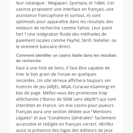
leur catalogue : Megapari, Sportaza, et 1xBet. Ces
casinos proposent une interface en français, une
assistance francophone et surtout, ils sont
optimisés pour apparaître dans les résultats des
moteurs de recherche comme Yahoo. Leur point
fort ? Une intégration fluide des méthodes de
paiement locales comme PayPal, Skrill, Neteller, ou
le virement bancaire direct.
Comment identifier un casino fiable dans les résultats
de recherche
Face à une liste de liens, il faut être capable de
trier le bon grain de l'ivraie en quelques
secondes. Un site sérieux affichera toujours ses
licences de jeu (ARJEL, MGA, Curacao eGaming) en
bas de page. Méfiez-vous des promesses trop
alléchantes ("Bonus de 500€ sans dépôt") qui sont
interdites en France. Un vrai casino pour joueurs
français aura une section dédiée aux "Mentions
Légales" et aux "Conditions Générales" facilement
accessible et rédigée en français correct. Vérifiez
aussi la présence des logos des éditeurs de jeux