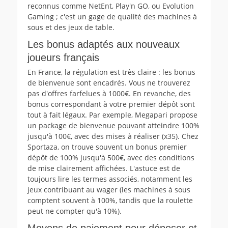
reconnus comme NetEnt, Play'n GO, ou Evolution
Gaming ; c'est un gage de qualité des machines à
sous et des jeux de table.
Les bonus adaptés aux nouveaux
joueurs français
En France, la régulation est très claire : les bonus
de bienvenue sont encadrés. Vous ne trouverez
pas d'offres farfelues à 1000€. En revanche, des
bonus correspondant à votre premier dépôt sont
tout à fait légaux. Par exemple, Megapari propose
un package de bienvenue pouvant atteindre 100%
jusqu'à 100€, avec des mises à réaliser (x35). Chez
Sportaza, on trouve souvent un bonus premier
dépôt de 100% jusqu'à 500€, avec des conditions
de mise clairement affichées. L'astuce est de
toujours lire les termes associés, notamment les
jeux contribuant au wager (les machines à sous
comptent souvent à 100%, tandis que la roulette
peut ne compter qu'à 10%).