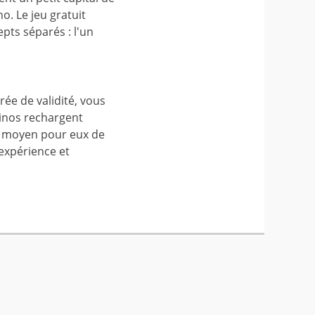
o. Le jeu gratuit
ts séparés : l'un
e de validité, vous
inos rechargent
n moyen pour eux de
'expérience et