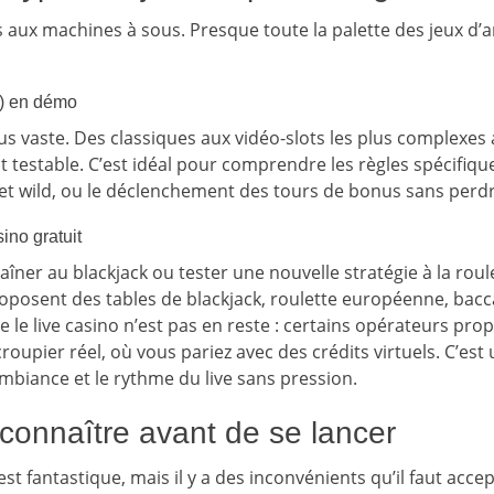
as aux machines à sous. Presque toute la palette des jeux d’a
s) en démo
plus vaste. Des classiques aux vidéo-slots les plus complexes
st testable. C’est idéal pour comprendre les règles spécifiq
et wild, ou le déclenchement des tours de bonus sans perd
sino gratuit
îner au blackjack ou tester une nouvelle stratégie à la roule
posent des tables de blackjack, roulette européenne, bacc
 le live casino n’est pas en reste : certains opérateurs pr
croupier réel, où vous pariez avec des crédits virtuels. C’es
’ambiance et le rythme du live sans pression.
 connaître avant de se lancer
st fantastique, mais il y a des inconvénients qu’il faut accep