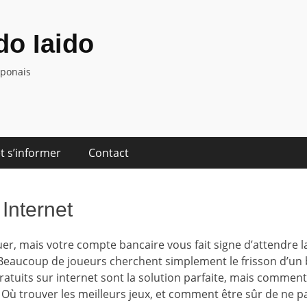
o Iaido
aponais
t s’informer
Contact
 Internet
er, mais votre compte bancaire vous fait signe d’attendre l
 Beaucoup de joueurs cherchent simplement le frisson d’un 
gratuits sur internet sont la solution parfaite, mais commen
 Où trouver les meilleurs jeux, et comment être sûr de ne 