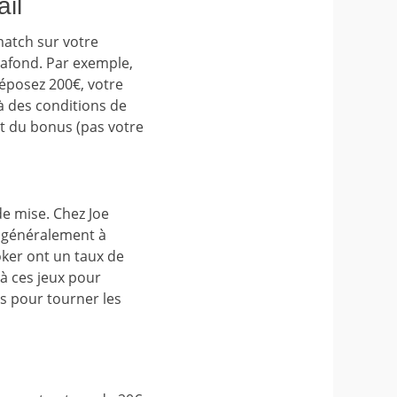
ail
match sur votre
lafond. Par exemple,
déposez 200€, votre
 à des conditions de
nt du bonus (pas votre
de mise. Chez Joe
t généralement à
oker ont un taux de
 à ces jeux pour
ts pour tourner les