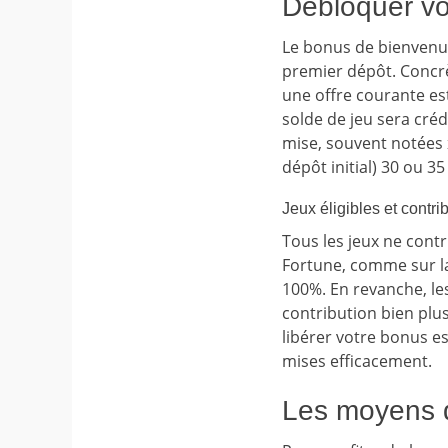
Débloquer vot
Le bonus de bienvenue
premier dépôt. Concrè
une offre courante es
solde de jeu sera créd
mise, souvent notées 
dépôt initial) 30 ou 35
Jeux éligibles et contri
Tous les jeux ne cont
Fortune, comme sur la
100%. En revanche, les
contribution bien plu
libérer votre bonus e
mises efficacement.
Les moyens de