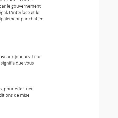
e par le gouvernement
al. L'interface et le
ncipalement par chat en
uveaux joueurs. Leur
 signifie que vous
s, pour effectuer
ditions de mise