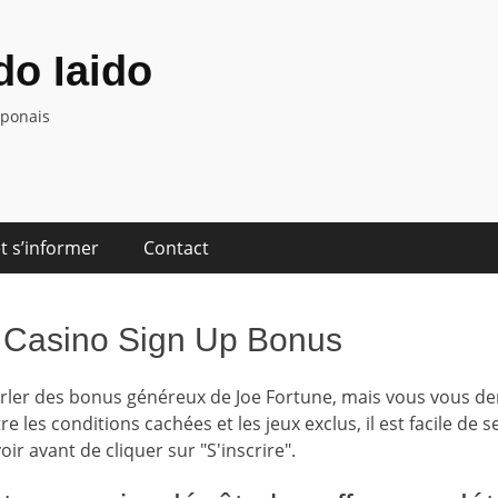
o Iaido
aponais
t s’informer
Contact
 Casino Sign Up Bonus
ler des bonus généreux de Joe Fortune, mais vous vous dem
e les conditions cachées et les jeux exclus, il est facile de se
oir avant de cliquer sur "S'inscrire".