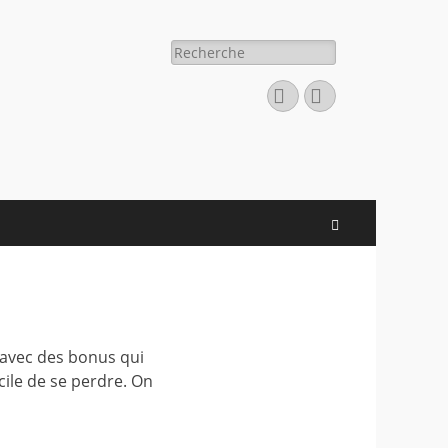
Rechercher :
Facebook
E-
mail
Recherche
 avec des bonus qui
acile de se perdre. On