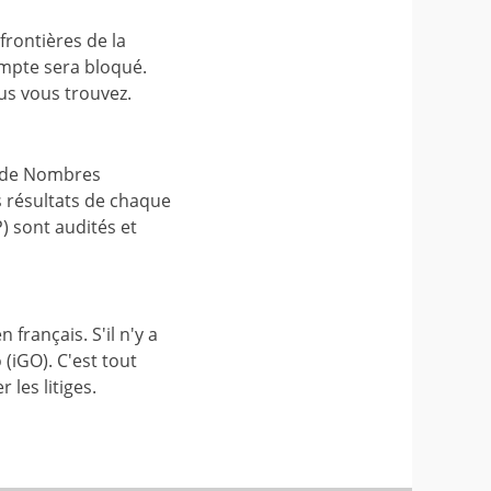
frontières de la
ompte sera bloqué.
ous vous trouvez.
s de Nombres
 résultats de chaque
) sont audités et
français. S'il n'y a
 (iGO). C'est tout
 les litiges.