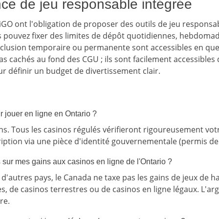
ce de jeu responsable intégrée
e iGO ont l'obligation de proposer des outils de jeu respons
us pouvez fixer des limites de dépôt quotidiennes, hebdoma
clusion temporaire ou permanente sont accessibles en quel
s cachés au fond des CGU ; ils sont facilement accessibles
our définir un budget de divertissement clair.
r jouer en ligne en Ontario ?
ans. Tous les casinos régulés vérifieront rigoureusement votr
cription via une pièce d'identité gouvernementale (permis de
 sur mes gains aux casinos en ligne de l'Ontario ?
'autres pays, le Canada ne taxe pas les gains de jeux de ha
s, de casinos terrestres ou de casinos en ligne légaux. L'a
re.