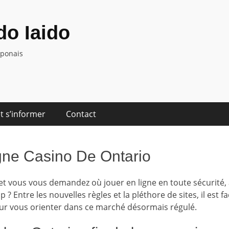
o Iaido
aponais
t s’informer
Contact
gne Casino De Ontario
et vous vous demandez où jouer en ligne en toute sécurité,
 ? Entre les nouvelles règles et la pléthore de sites, il est f
ur vous orienter dans ce marché désormais régulé.