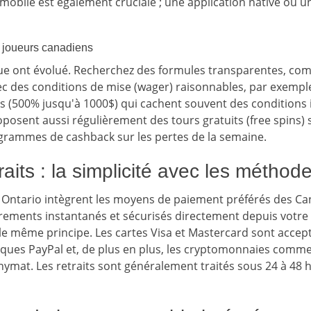
r mobile est également cruciale ; une application native ou u
 joueurs canadiens
nue ont évolué. Recherchez des formules transparentes, c
c des conditions de mise (wager) raisonnables, par exemple
s (500% jusqu'à 1000$) qui cachent souvent des conditions 
posent aussi régulièrement des tours gratuits (free spins) 
grammes de cashback sur les pertes de la semaine.
raits : la simplicité avec les méthod
 Ontario intègrent les moyens de paiement préférés des Can
irements instantanés et sécurisés directement depuis votre
 le même principe. Les cartes Visa et Mastercard sont acce
niques PayPal et, de plus en plus, les cryptomonnaies comme
nymat. Les retraits sont généralement traités sous 24 à 48 