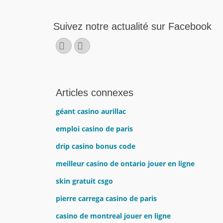
Suivez notre actualité sur Facebook
Facebook
E-
mail
Articles connexes
géant casino aurillac
emploi casino de paris
drip casino bonus code
meilleur casino de ontario jouer en ligne
skin gratuit csgo
pierre carrega casino de paris
casino de montreal jouer en ligne