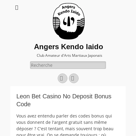
Angers Kendo Iaido
Club Amateur d'Arts Martiaux Japonais
Rechercher :
Facebook
E-
mail
Leon Bet Casino No Deposit Bonus
Code
Vous avez entendu parler des codes bonus qui
vous donnent de l'argent gratuit sans même
déposer ? C'est tentant, mais souvent trop beau
pour être vrai. On se demande toujours : où