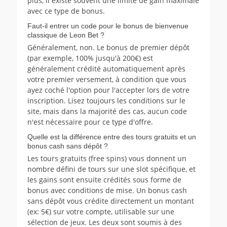
plus, il existe souvent une limite de gain maximale
avec ce type de bonus.
Faut-il entrer un code pour le bonus de bienvenue
classique de Leon Bet ?
Généralement, non. Le bonus de premier dépôt
(par exemple, 100% jusqu'à 200€) est
généralement crédité automatiquement après
votre premier versement, à condition que vous
ayez coché l'option pour l'accepter lors de votre
inscription. Lisez toujours les conditions sur le
site, mais dans la majorité des cas, aucun code
n'est nécessaire pour ce type d'offre.
Quelle est la différence entre des tours gratuits et un
bonus cash sans dépôt ?
Les tours gratuits (free spins) vous donnent un
nombre défini de tours sur une slot spécifique, et
les gains sont ensuite crédités sous forme de
bonus avec conditions de mise. Un bonus cash
sans dépôt vous crédite directement un montant
(ex: 5€) sur votre compte, utilisable sur une
sélection de jeux. Les deux sont soumis à des