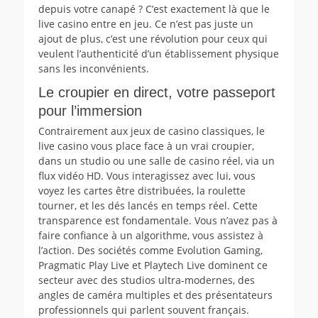
depuis votre canapé ? C’est exactement là que le
live casino entre en jeu. Ce n’est pas juste un
ajout de plus, c’est une révolution pour ceux qui
veulent l’authenticité d’un établissement physique
sans les inconvénients.
Le croupier en direct, votre passeport
pour l’immersion
Contrairement aux jeux de casino classiques, le
live casino vous place face à un vrai croupier,
dans un studio ou une salle de casino réel, via un
flux vidéo HD. Vous interagissez avec lui, vous
voyez les cartes être distribuées, la roulette
tourner, et les dés lancés en temps réel. Cette
transparence est fondamentale. Vous n’avez pas à
faire confiance à un algorithme, vous assistez à
l’action. Des sociétés comme Evolution Gaming,
Pragmatic Play Live et Playtech Live dominent ce
secteur avec des studios ultra-modernes, des
angles de caméra multiples et des présentateurs
professionnels qui parlent souvent français.