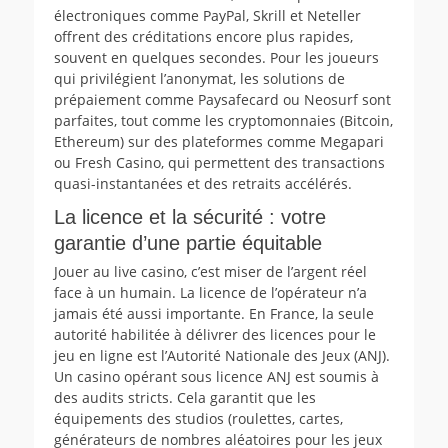
électroniques comme PayPal, Skrill et Neteller
offrent des créditations encore plus rapides,
souvent en quelques secondes. Pour les joueurs
qui privilégient l’anonymat, les solutions de
prépaiement comme Paysafecard ou Neosurf sont
parfaites, tout comme les cryptomonnaies (Bitcoin,
Ethereum) sur des plateformes comme Megapari
ou Fresh Casino, qui permettent des transactions
quasi-instantanées et des retraits accélérés.
La licence et la sécurité : votre
garantie d’une partie équitable
Jouer au live casino, c’est miser de l’argent réel
face à un humain. La licence de l’opérateur n’a
jamais été aussi importante. En France, la seule
autorité habilitée à délivrer des licences pour le
jeu en ligne est l’Autorité Nationale des Jeux (ANJ).
Un casino opérant sous licence ANJ est soumis à
des audits stricts. Cela garantit que les
équipements des studios (roulettes, cartes,
générateurs de nombres aléatoires pour les jeux