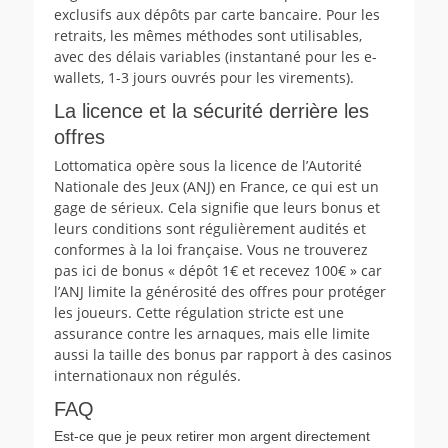
exclusifs aux dépôts par carte bancaire. Pour les
retraits, les mêmes méthodes sont utilisables,
avec des délais variables (instantané pour les e-
wallets, 1-3 jours ouvrés pour les virements).
La licence et la sécurité derrière les
offres
Lottomatica opère sous la licence de l’Autorité
Nationale des Jeux (ANJ) en France, ce qui est un
gage de sérieux. Cela signifie que leurs bonus et
leurs conditions sont régulièrement audités et
conformes à la loi française. Vous ne trouverez
pas ici de bonus « dépôt 1€ et recevez 100€ » car
l’ANJ limite la générosité des offres pour protéger
les joueurs. Cette régulation stricte est une
assurance contre les arnaques, mais elle limite
aussi la taille des bonus par rapport à des casinos
internationaux non régulés.
FAQ
Est-ce que je peux retirer mon argent directement