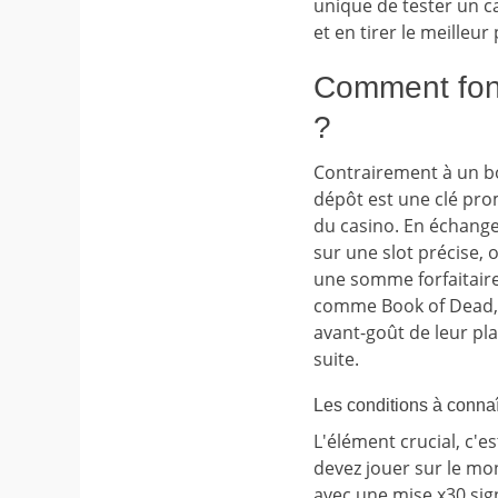
unique de tester un 
et en tirer le meilleur 
Comment fonc
?
Contrairement à un b
dépôt est une clé prom
du casino. En échange,
sur une slot précise, 
une somme forfaitaire
comme Book of Dead, S
avant-goût de leur pla
suite.
Les conditions à conna
L'élément crucial, c'e
devez jouer sur le mo
avec une mise x30 sign