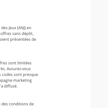
 des Jeux (ANJ) en
 offres sans dépôt,
 soient présentées de
ffres sont limitées
rès. Assurez-vous
es codes sont presque
ampagne marketing
a diffusé.
à des conditions de