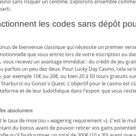
casino sans risquer un centime. Explorons ensemble commen
parti.
tionnent les codes sans dépôt po
onus de bienvenue classique qui nécessite un premier ver
otionnelle que vous entrez lors de votre inscription ou dan
 vous recevez un avantage immédiat : du crédit de jeu gratu
ou parfois un peu des deux. Pour Lucky Day Casino, cela se 
, par exemple 10€ ou 20€, ou bien 20 à 50 tours gratuits su
tarburst ou Gonzo's Quest. L'objectif pour le casino est cl
teforme et de leur ludothèque dans l'espoir que vous restie
ître absolument
st le taux de mise (ou « wagering requirement »). C'est le mu
ntant du bonus avant de pouvoir retirer vos gains potentie
ifie qu'il faudra miser un total de 300€ (10 x 30) avant que 