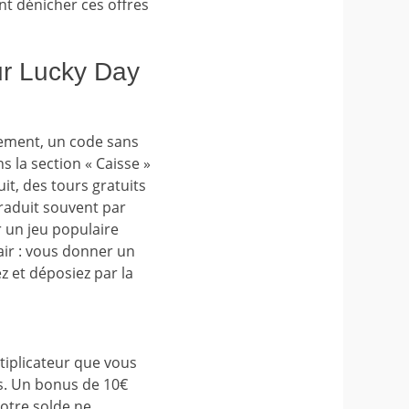
t dénicher ces offres
ur Lucky Day
sement, un code sans
s la section « Caisse »
it, des tours gratuits
traduit souvent par
r un jeu populaire
air : vous donner un
z et déposiez par la
ltiplicateur que vous
ls. Un bonus de 10€
votre solde ne