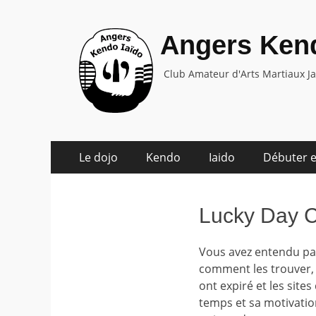
Angers Kend
Club Amateur d'Arts Martiaux J
Aller
Menu
Le dojo
Kendo
Iaido
Débuter e
au
principal
contenu
Lucky Day 
Vous avez entendu pa
comment les trouver, n
ont expiré et les site
temps et sa motivation