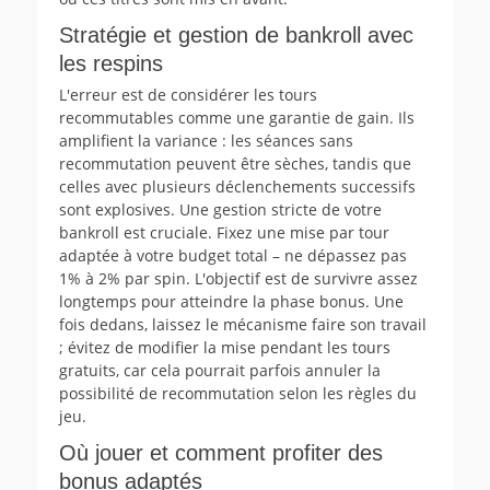
Stratégie et gestion de bankroll avec
les respins
L'erreur est de considérer les tours
recommutables comme une garantie de gain. Ils
amplifient la variance : les séances sans
recommutation peuvent être sèches, tandis que
celles avec plusieurs déclenchements successifs
sont explosives. Une gestion stricte de votre
bankroll est cruciale. Fixez une mise par tour
adaptée à votre budget total – ne dépassez pas
1% à 2% par spin. L'objectif est de survivre assez
longtemps pour atteindre la phase bonus. Une
fois dedans, laissez le mécanisme faire son travail
; évitez de modifier la mise pendant les tours
gratuits, car cela pourrait parfois annuler la
possibilité de recommutation selon les règles du
jeu.
Où jouer et comment profiter des
bonus adaptés