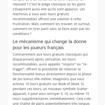
rejouant ? C'est le piège classique où les gains
s'évaporent aussi vite qu'ils sont apparus. Les
machines à sous avec tours gratuits
recommutables offrent une solution à cette
frustration. Mais comment les trouver, et surtout,
comment en tirer parti sans se faire avoir par les
conditions ?
Le mécanisme qui change la donne
pour les joueurs français
Contrairement aux tours gratuits classiques qui
disparaissent après utilisation, les tours
recommutables, aussi appelés "respins" ou "re-
trigger", offrent la possibilité de relancer la
fonctionnalité bonus directement depuis la phase
de jeu bonus elle-même. Imaginons que vous
activiez 10 tours gratuits sur Book of Dead. Si,
pendant ces tours, un nouveau symbole Scatter
apparaît, il peut vous octroyer 5, 10, ou même 15
tours supplémentaires immédiatement. Cela crée
une chaîne de gains potentiellement très longue,