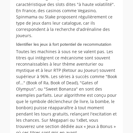
caractéristique des slots dites "à haute volatilité".
En France, des casinos comme Vegasino,
Spinmama ou Stake proposent régulièrement ce
type de jeux dans leur catalogue, car ils
correspondent à la recherche d'adrénaline des
joueurs.
Identifier les jeux à fort potentiel de recommutation
Toutes les machines à sous ne se valent pas. Les
titres qui intègrent ce mécanisme sont souvent
reconnaissables à leur thème aventurier ou
mystique et à leur RTP (Retour au Joueur) souvent
supérieur à 96%. Les séries à succès comme "Book
of..." (Book of Ra, Book of Dead), "Gates of
Olympus", ou "Sweet Bonanza" en sont des
exemples parfaits. Leur algorithme est conçu pour
que le symbole déclencheur (le livre, la bombe, le
bonbon) puisse réapparaître à tout moment
pendant les tours gratuits, relançant l'excitation et
les chances. Sur Megapari ou 1xBet, vous
trouverez une section dédiée aux « Jeux à Bonus »
où ces titres sont mis en avant.