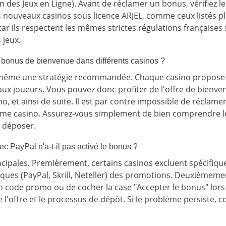
n des Jeux en Ligne). Avant de réclamer un bonus, vérifiez le
es nouveaux casinos sous licence ARJEL, comme ceux listés pl
car ils respectent les mêmes strictes régulations françaises 
 jeux.
s bonus de bienvenue dans différents casinos ?
 même une stratégie recommandée. Chaque casino propose
x joueurs. Vous pouvez donc profiter de l'offre de bienve
no, et ainsi de suite. Il est par contre impossible de réclam
me casino. Assurez-vous simplement de bien comprendre le
 déposer.
 PayPal n'a-t-il pas activé le bonus ?
incipales. Premièrement, certains casinos excluent spécifiq
iques (PayPal, Skrill, Neteller) des promotions. Deuxièmeme
un code promo ou de cocher la case "Accepter le bonus" lors 
 l'offre et le processus de dépôt. Si le problème persiste, c