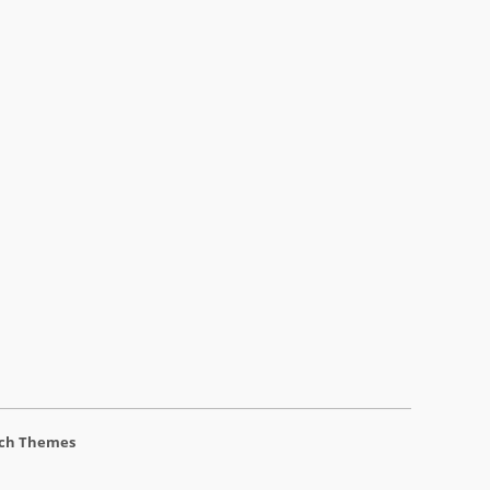
ch Themes