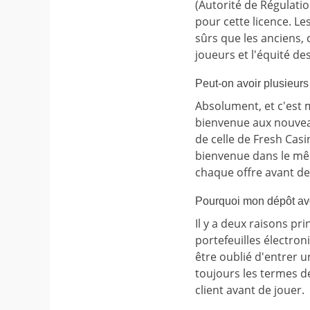
(Autorité de Régulatio
pour cette licence. L
sûrs que les anciens, 
joueurs et l'équité des
Peut-on avoir plusieur
Absolument, et c'est
bienvenue aux nouveau
de celle de Fresh Casi
bienvenue dans le mê
chaque offre avant de
Pourquoi mon dépôt avec
Il y a deux raisons pr
portefeuilles électron
être oublié d'entrer 
toujours les termes de
client avant de jouer.