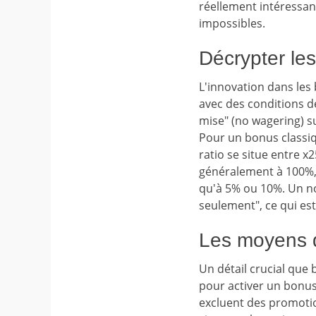
réellement intéressan
impossibles.
Décrypter le
L'innovation dans les 
avec des conditions de
mise" (no wagering) su
Pour un bonus classi
ratio se situe entre x
généralement à 100%, 
qu'à 5% ou 10%. Un no
seulement", ce qui est
Les moyens d
Un détail crucial que
pour activer un bonus.
excluent des promotion