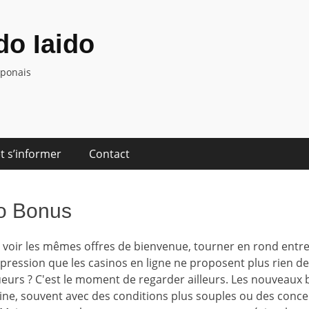
o Iaido
aponais
t s’informer
Contact
o Bonus
e voir les mêmes offres de bienvenue, tourner en rond ent
mpression que les casinos en ligne ne proposent plus rien de
eurs ? C'est le moment de regarder ailleurs. Les nouveaux
ne, souvent avec des conditions plus souples ou des conce